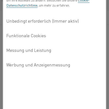
um Ihre Auswahl zu ändern. Besuchen Sie unsere
Cookie-
Français/French
Datenschutzrichtlinie
, um mehr zu erfahren.
TOLERANZEN BEIM ELEKTRISCHEN
WIDERSTAND
Widerstand des Drahtes bei 20 °C (68
°F)
Durchmesser ≤ 0,127 mm (0,005 Zoll): ±
8 %
Alle Abmessungen > 0,127 mm (0,005
Zoll): ± 5 %
TOLERANZEN BEI ABMESSUNGEN
Toleranzen des Drahtdurchmessers gemäß
der Norm EN 10 218-2 T4