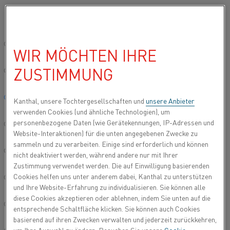
Bitte wählen Sie die gewünschte Sprache aus:
Startseite
Kanthal Wissenszentrum
Heizmaterial-Wissen
Konst
Global site/English
WIR MÖCHTEN IHRE
STANDARDTOLERANZ
ZUSTIMMUNG
简体中文/Chinese
EN
Deutsch/German
Kanthal, unsere Tochtergesellschaften und
unsere Anbieter
verwenden Cookies (und ähnliche Technologien), um
Kategorien:
Heizmaterialien
, Widerstandsmaterial
personenbezogene Daten (wie Gerätekennungen, IP-Adressen und
Italiano/Italian
Website-Interaktionen) für die unten angegebenen Zwecke zu
sammeln und zu verarbeiten. Einige sind erforderlich und können
Die Standardtoleranzen für Drähte sind
日本語/Japanese
nicht deaktiviert werden, während andere nur mit Ihrer
unten angegeben. Maßtoleranzen gelten
Zustimmung verwendet werden. Die auf Einwilligung basierenden
Cookies helfen uns unter anderem dabei, Kanthal zu unterstützen
Português/Portuguese
nicht für Material, das nach
und Ihre Website-Erfahrung zu individualisieren. Sie können alle
Widerstandstoleranzen hergestellt wurde
diese Cookies akzeptieren oder ablehnen, indem Sie unten auf die
Español/Spanish
und umgekehrt.
entsprechende Schaltfläche klicken. Sie können auch Cookies
basierend auf ihren Zwecken verwalten und jederzeit zurückkehren,