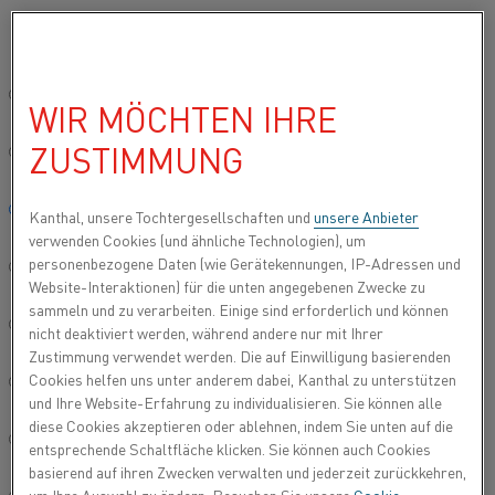
Bitte wählen Sie die gewünschte Sprache aus:
Startseite
Kanthal Wissenszentrum
Inspirierende Berichte
Schr
Global site/English
WIR MÖCHTEN IHRE
SCHROTTNUTZUNG
ZUSTIMMUNG
简体中文/Chinese
REDUZIERT
ROHSTOFFVERBRAUC
Deutsch/German
Kanthal, unsere Tochtergesellschaften und
unsere Anbieter
verwenden Cookies (und ähnliche Technologien), um
H BEI KANTHAL
personenbezogene Daten (wie Gerätekennungen, IP-Adressen und
Italiano/Italian
Website-Interaktionen) für die unten angegebenen Zwecke zu
sammeln und zu verarbeiten. Einige sind erforderlich und können
日本語/Japanese
nicht deaktiviert werden, während andere nur mit Ihrer
Zustimmung verwendet werden. Die auf Einwilligung basierenden
Cookies helfen uns unter anderem dabei, Kanthal zu unterstützen
Português/Portuguese
und Ihre Website-Erfahrung zu individualisieren. Sie können alle
diese Cookies akzeptieren oder ablehnen, indem Sie unten auf die
Español/Spanish
entsprechende Schaltfläche klicken. Sie können auch Cookies
basierend auf ihren Zwecken verwalten und jederzeit zurückkehren,