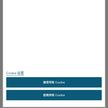
关于 ALLEIMA
认证
大胆直言
隐私
关于本网站
网站地图
Cookie 设置
商标
接受所有 Cookie
版权所有 © Kanthal AB; (publ) SE-734 27 Hallstahammar, Sweden 电
拒绝所有 Cookie
话 +46 (0)220 21000