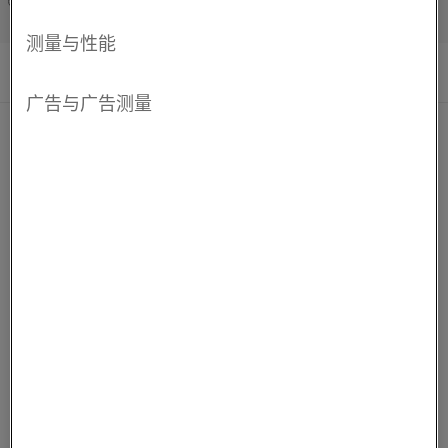
Français/French
螺旋形元件类型的金属加热元件设计是为了获得长寿命和无
故障使用。Tubothal加热元件的标准尺寸为直径68毫米至
170毫米（2.6英寸至6.6英寸），几乎任意长度都可以提供。
Tubothal元件可以用在所有类型的辐射管内，或者单独工
作。
更
保持联系
多
信
行业
息
钢
铝
汽车行业