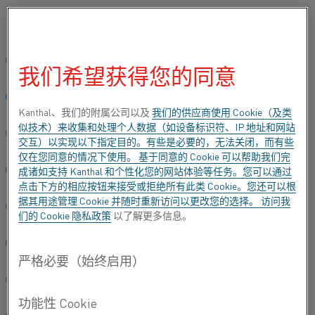
[zh] Please select your preferred language:
…
首页
产品
加热元件
Tubothal® 和工业管式加热器
Tubo
全球站点/英语
我们希望获得您的同意
TUBOTHAL®加热元件(3)
简体中文/Chinese
Kanthal、我们的附属公司以及
我们的供应商使用 Cookie（及类
似技术）来收集和处理个人数据（如设备标识符、IP 地址和网站
Deutsch/German
交互）以实现以下指定目的。有些是必要的，无法关闭，而有些
仅在您同意的情况下使用。 基于同意的 Cookie 可以帮助我们完
成诸如支持 Kanthal 和个性化您的网站体验等任务。您可以通过
Italiano/Italian
点击下方的相应按钮来接受或拒绝所有此类 Cookie。您还可以根
据其用途管理 Cookie 并随时重新访问以更改您的选择。 访问我
日本語/Japanese
们的
Cookie 隐私政策
以了解更多信息。
Português/Portuguese
Español/Spanish