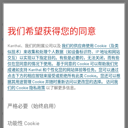
[zh] Please select your preferred language:
…
…
首页
产品
Kanthal® Super
Kanthal® Super 元件牌
全球站点/英语
我们希望获得您的同意
KANTHAL® SUPER NC
简体中文/Chinese
Kanthal、我们的附属公司以及
我们的供应商使用 Cookie（及类
似技术）来收集和处理个人数据（如设备标识符、IP 地址和网站
Deutsch/German
交互）以实现以下指定目的。有些是必要的，无法关闭，而有些
仅在您同意的情况下使用。 基于同意的 Cookie 可以帮助我们完
成诸如支持 Kanthal 和个性化您的网站体验等任务。您可以通过
Italiano/Italian
点击下方的相应按钮来接受或拒绝所有此类 Cookie。您还可以根
据其用途管理 Cookie 并随时重新访问以更改您的选择。 访问我
日本語/Japanese
们的
Cookie 隐私政策
以了解更多信息。
Português/Portuguese
Español/Spanish