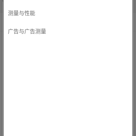
Français/French
®
Kanthal
Super NC 是一种具备特殊性能的加热元件，专门
用于满足研究机构和电子行业中对清洁工艺加热的需求。
最高温度 1,800°C (3,270°F)。
超清洁和粘附表面釉面
更低的金属含量
具备分析报告
更
保持联系
多