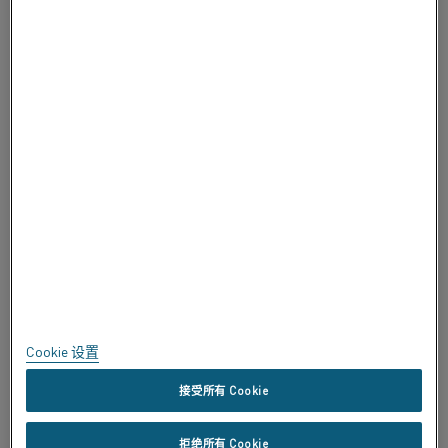
关于 ALLEIMA
关于 ALLEIMA
认证
大胆直言
隐私
关于本网站
网站地图
Cookie 设置
商标
接受所有 Cookie
版权所有 © Kanthal AB; (publ) SE-734 27 Hallstahammar, Sweden 电
拒绝所有 Cookie
话 +46 (0)220 21000