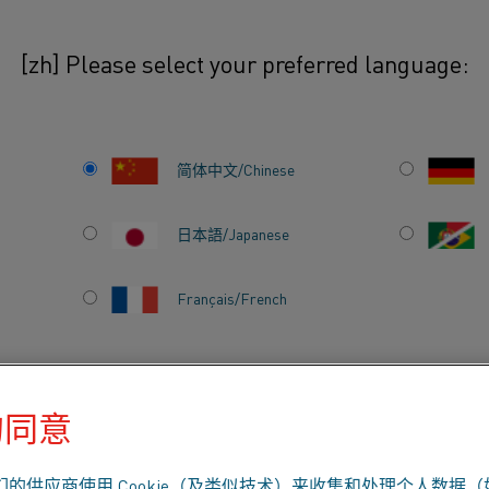
[zh] Please select your preferred language:
牌号
Globar® SG 和 SR
简体中文/Chinese
日本語/Japanese
挑战性的高温应用提供高性能解决方案。
F) 至 1,600°C (2,910°F) 的温度
热性能。
Français/French
的同意
产品
关于我们
知识中心
低电阻率冷端。 这种一体式结构在热区有一
效散热。 标准尺寸直径范围从 12 毫
据要求提供最大 75 毫米（2.95 英寸）的
们的供应商使用 Cookie（及类似技术）来收集和处理个人数据（