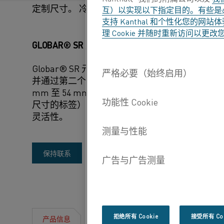
定制尺寸。 冷端保持相对较冷，并涂有铝以实
互）以实现以下指定目的。有些是必
支持 Kanthal 和个性化您的
理 Cookie 并随时重新访问以更
GLOBAR® SR 元件
Globar® SR 元件采用双起点螺旋切口，端
并通过第二个螺旋元件返回。 这些元件非常适合
mm 至 54 mm，可根据要求提供更大尺寸。 Gl
尺寸的标签），可以使用 Kanthal Q 型高
灵活性。
更
保持联系
多
信
息
拒绝所有 Cookie
接受所有 Coo
产品特性
下载
产品信息