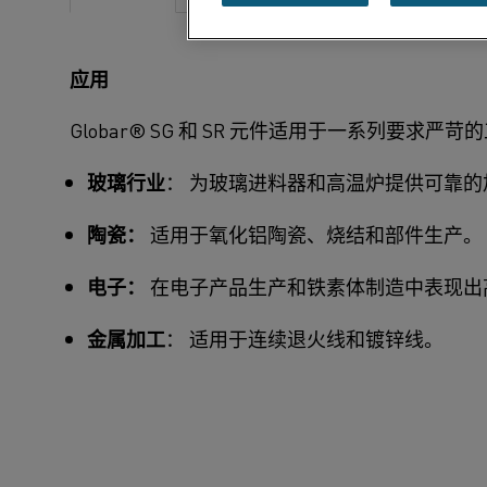
请
应用
Globar® SG 和 SR 元件适用于一系列要求严
玻璃行业
： 为玻璃进料器和高温炉提供可靠的
陶瓷：
适用于氧化铝陶瓷、烧结和部件生产。
电子：
在电子产品生产和铁素体制造中表现出
金属加工
： 适用于连续退火线和镀锌线。