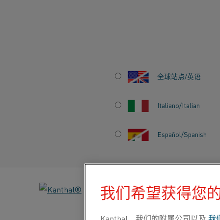
…
…
首页
产品
Globar® SiC 加热元件
Globar® 元件
全球站点/英语
GLOBAR® SG 和 SR
Italiano/Italian
Globar
® SG 和 SR 碳化硅加热元件
能够为具有
这些元件通过独特的反应烧结过程生产，在 600°C (1,110°
范围内具有卓越的抗氧化性、耐用性和稳定的加
Español/Spanish
GLOBAR® SG 元件
我们希望获得您
找
Globar® SG 元件包括一个中心热区和两个
个螺旋切口，在中心区域实现了高阻抗，从而实现高
米（0.47 英寸）至 54 毫米（2.13 英寸），可根
Kanthal、我们的附属公司以及
我