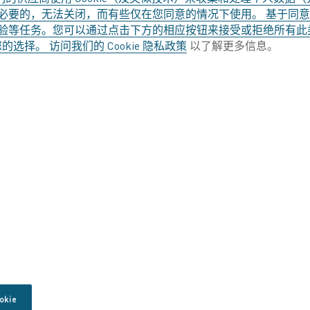
现低阻抗连接，使安装变得简单。
要的，无法关闭，而有些仅在您同意的情况下使用。 基于同意的 C
网站体验等任务。您可以通过点击下方的相应按钮来接受或拒绝所有此类
改您的选择。 访问我们的
Cookie 隐私政策
以了解更多信息。
子组件位于一端，允许电流通过一个螺旋元件
需要单端连接的应用，标准直径为 12
obar® SR 元件配备短铝编织层（或较小
纯度、完全退火的铝编织层进行连接，以增加
kie