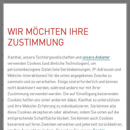
Bitte wählen Sie die gewünschte Sprache aus:
Startseite
Produkttypen
Datasheets
Materialdatenblätter
Global site/English
WIR MÖCHTEN IHRE
MATERIALDATENBLÄTTER
ZUSTIMMUNG
简体中文/Chinese
Hier können Sie Materialdatenblätter für unsere
Deutsch/German
Kanthal, unsere Tochtergesellschaften und
unsere Anbieter
breite Palette von Legierungen und Materialien
verwenden Cookies (und ähnliche Technologien), um
abrufen.
Kontaktieren Sie uns
, wenn Sie weitere
personenbezogene Daten (wie Gerätekennungen, IP-Adressen und
Italiano/Italian
Informationen zu unseren Materialien benötigen.
Website-Interaktionen) für die unten angegebenen Zwecke zu
sammeln und zu verarbeiten. Einige sind erforderlich und können
日本語/Japanese
nicht deaktiviert werden, während andere nur mit Ihrer
Zustimmung verwendet werden. Die auf Einwilligung basierenden
Cookies helfen uns unter anderem dabei, Kanthal zu unterstützen
Português/Portuguese
STICHWÖRTER
und Ihre Website-Erfahrung zu individualisieren. Sie können alle
diese Cookies akzeptieren oder ablehnen, indem Sie unten auf die
Español/Spanish
entsprechende Schaltfläche klicken. Sie können auch Cookies
basierend auf ihren Zwecken verwalten und jederzeit zurückkehren,