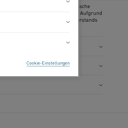
 störende thermische elektromotorische
ronischen Geräte verursachen kann. Aufgrund
der Temperaturkoeffizient des Widerstands
20 bis 50 °C geregelt.
Ni %
Mn %
Cu %
Cookie-Einstellungen
4,0
10,0
Bal.
Längung
Härte
A
8,4
%
Hv
2
bei 20 °C Ω mm
/m
0,38
25
70–130
-6
0 °C) (x 10
/K)
0 ± 15