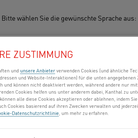
Bitte wählen Sie die gewünschte Sprache aus:
Manganina 38
简体中文/Chinese
HRE ZUSTIMMUNG
Manganina 38 ist eine Kupfer-M
Legierung) zur Verwendung bei 
日本語/Japanese
aften und
unsere Anbieter
verwenden Cookies (und ähnliche Tec
zeichnet sich durch eine sehr ger
dressen und Website-Interaktionen) für die unten angegebene
Vergleich zu Kupfer aus.
Français/French
lich und können nicht deaktiviert werden, während andere nur m
erenden Cookies helfen uns unter anderem dabei, Kanthal zu unt
e können alle diese Cookies akzeptieren oder ablehnen, indem Si
Manganina 38 wird in der Regel bei der
zt alle
auch Cookies basierend auf ihren Zwecken verwalten und jederz
Präzisionsbandwiderständen, Potentiom
okie-Datenschutzrichtlinie
, um mehr zu erfahren.
und elektronischen Komponenten verwe
INDEN NACH
ÜBER UNS
WISSENSZENTRUM
Die im Vergleich zu Kupfer geringe elek
ideal für die Verwendung in elektrische