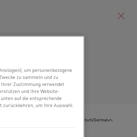
Deutsch/German
angan-Nickel-Legierung (CuMnNi-
Raumtemperatur. Die Legierung
Português/Portuguese
hnologien), um personenbezogene
inge elektromotorische Kraft (EMK) im
n Zwecke zu sammeln und zu
it Ihrer Zustimmung verwendet
erstützen und Ihre Website-
e unten auf die entsprechende
 Herstellung von Standardwiderständen,
eit zurückkehren, um Ihre Auswahl
etern, Shunts und anderen elektrischen
ndet.
:
KONTAKT
Deutsch/German
tromotorische Kraft der Legierung macht sie
n Schaltungen, insbesondere in