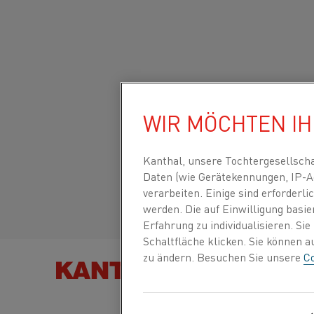
Startseite
Produkttypen
Datasheets
Materialdatenblätter
Global site/English
WIR MÖCHTEN I
MANGANINA 38
Italiano/Italian
Kanthal, unsere Tochtergesellsch
Band
Daten (wie Gerätekennungen, IP-A
Español/Spanish
verarbeiten. Einige sind erforder
werden. Die auf Einwilligung basi
Erfahrung zu individualisieren. Si
Aktualisiertes Datenblatt
2024-07-30 18:10
(erset
Schaltfläche klicken. Sie können 
vorherigen Ausgaben)
zu ändern. Besuchen Sie unsere
Co
PRODUKT F
ALS PDF HERUNTERLADEN