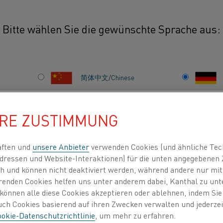
Bitte wählen Sie die gewünschte Sprache aus:
简体中文/Chinese
Kanthal® elektrische 
effizient und können
日本語/Japanese
HRE ZUSTIMMUNG
Gasen erwärmen. Die e
Luftheizkassetten bie
Français/French
aften und
unsere Anbieter
verwenden Cookies (und ähnliche Tec
und das flexible Desi
dressen und Website-Interaktionen) für die unten angegebene
Anwendungen. Die Ka
lich und können nicht deaktiviert werden, während andere nur m
moderne Lösung, die 
erenden Cookies helfen uns unter anderem dabei, Kanthal zu unt
INDEN NACH
ÜBER UNS
WISSENSZENTRUM
e können alle diese Cookies akzeptieren oder ablehnen, indem Si
reduziert und die Pro
auch Cookies basierend auf ihren Zwecken verwalten und jederz
okie-Datenschutzrichtlinie
, um mehr zu erfahren.