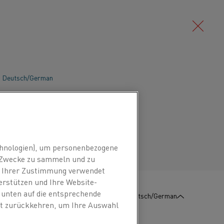
Deutsch/German
Lufterhitzer sind leistungsstark und
 große Mengen an Luft und anderen
Português/Portuguese
lektrischen Inline-Lufterhitzer und
ten saubere und präzise Heizleistung,
hnologien), um personenbezogene
gn ermöglicht viele verschiedene
n Zwecke zu sammeln und zu
nthal® Heizelemente bieten eine
it Ihrer Zustimmung verwendet
Energie spart, Wartungskosten
erstützen und Ihre Website-
e unten auf die entsprechende
duktqualität verbessert.
:
KONTAKT
Deutsch/German
eit zurückkehren, um Ihre Auswahl