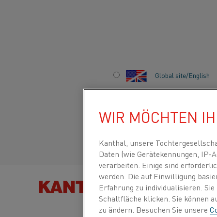
Startseite
Produkttypen
Lufterhitzer
Global site/English
LUFTERHITZER
Italiano/Italian
WIR MÖCHTEN I
Español/Spanish
Kanthal, unsere Tochtergesellsch
Daten (wie Gerätekennungen, IP-A
verarbeiten. Einige sind erforder
werden. Die auf Einwilligung basi
PRODUKT F
Erfahrung zu individualisieren. Si
Schaltfläche klicken. Sie können 
zu ändern. Besuchen Sie unsere
Co