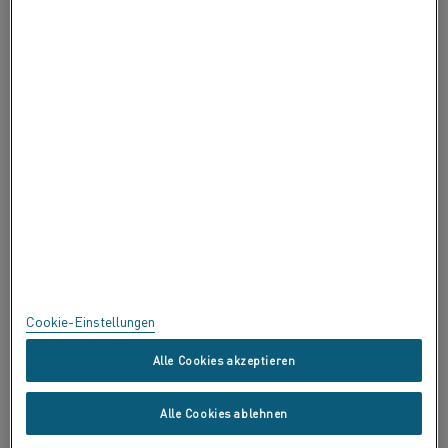
ÜBER ALLEIMA
ZERTIFIKATE
BEDENKEN ÄUSSERN
Datenschutz
Über diese Seite
Sitemap
Cookie-Einstellungen
Handelsmarken
Alle Cookies akzeptieren
Copyright © Kanthal AB; (publ) SE-734 27 Hallstahammar, Schweden
Alle Cookies ablehnen
Tel. +46 (0)220 21000