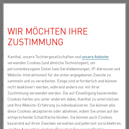
Bitte wählen Sie die gewünschte Sprache aus:
Startseite
Produkttypen
Ofenprodukte
Elektrische Heizelement
Global site/English
WIR MÖCHTEN IHRE
ELEKTRISCHE
ZUSTIMMUNG
HEIZELEMENTE
简体中文/Chinese
®
Das Kanthal
Sortiment an elektrischen
Deutsch/German
Kanthal, unsere Tochtergesellschaften und
unsere Anbieter
Heizsystemen gehört zu den umfangreichsten auf
verwenden Cookies (und ähnliche Technologien), um
dem Markt. Unsere Heizsysteme eignen sich für
personenbezogene Daten (wie Gerätekennungen, IP-Adressen und
Italiano/Italian
Website-Interaktionen) für die unten angegebenen Zwecke zu
eine breite Vielfalt von Temperaturen und
sammeln und zu verarbeiten. Einige sind erforderlich und können
Atmosphären in verschiedensten Anwendungen,
日本語/Japanese
nicht deaktiviert werden, während andere nur mit Ihrer
Prozessen und Industrien mit
Zustimmung verwendet werden. Die auf Einwilligung basierenden
Elementtemperaturen von bis zu 1.850 °C.
Cookies helfen uns unter anderem dabei, Kanthal zu unterstützen
Português/Portuguese
und Ihre Website-Erfahrung zu individualisieren. Sie können alle
diese Cookies akzeptieren oder ablehnen, indem Sie unten auf die
Español/Spanish
entsprechende Schaltfläche klicken. Sie können auch Cookies
basierend auf ihren Zwecken verwalten und jederzeit zurückkehren,