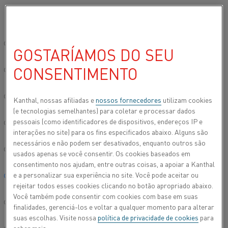
Por favor, selecione seu idioma preferido:
Início
Centro de conhecimento
Conteúdo por categoria
Site global/Inglês
GOSTARÍAMOS DO SEU
CONTEÚDO POR
CONSENTIMENTO
简体中文/Chinese
CATEGORIA
ARTIGOS DE CONHECIMENTO,
Deutsch/German
Kanthal, nossas afiliadas e
nossos fornecedores
utilizam cookies
VÍDEOS E HISTÓRIAS
(e tecnologias semelhantes) para coletar e processar dados
pessoais (como identificadores de dispositivos, endereços IP e
INSPIRADORAS - TUDO EM UM
Italiano/Italian
interações no site) para os fins especificados abaixo. Alguns são
SÓ LUGAR
necessários e não podem ser desativados, enquanto outros são
日本語/Japanese
usados apenas se você consentir. Os cookies baseados em
consentimento nos ajudam, entre outras coisas, a apoiar a Kanthal
e a personalizar sua experiência no site. Você pode aceitar ou
Português/Portuguese
CATEGORIAS
rejeitar todos esses cookies clicando no botão apropriado abaixo.
Você também pode consentir com cookies com base em suas
Todos
Supporting information
Español/Spanish
finalidades, gerenciá-los e voltar a qualquer momento para alterar
suas escolhas. Visite nossa
política de privacidade de cookies
para
Materiais para resistências
Sustentabilidade