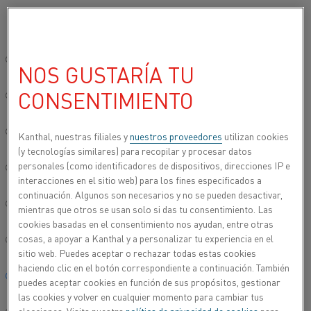
Seleccione su idioma preferido:
Inicio
Contacto
Distribuidores autorizados de India
Sitio global/inglés
NOS GUSTARÍA TU
DISTRIBUIDORES AUTORIZADOS DE INDIA
CONSENTIMIENTO
简体中文/Chinese
DISTRIBUIDORES
Deutsch/German
Kanthal, nuestras filiales y
nuestros proveedores
utilizan cookies
(y tecnologías similares) para recopilar y procesar datos
AUTORIZADOS DE INDIA
personales (como identificadores de dispositivos, direcciones IP e
Italiano/Italian
interacciones en el sitio web) para los fines especificados a
continuación. Algunos son necesarios y no se pueden desactivar,
日本語/Japanese
mientras que otros se usan solo si das tu consentimiento. Las
HEATING MATERIAL
cookies basadas en el consentimiento nos ayudan, entre otras
cosas, a apoyar a Kanthal y a personalizar tu experiencia en el
Português/Portuguese
sitio web. Puedes aceptar o rechazar todas estas cookies
HEATING SYSTEMS
haciendo clic en el botón correspondiente a continuación. También
Español/Spanish
puedes aceptar cookies en función de sus propósitos, gestionar
las cookies y volver en cualquier momento para cambiar tus