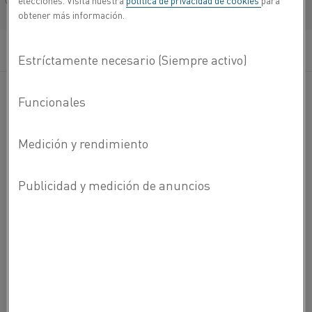
elecciones. Visita nuestra
política de privacidad de cookies
para
Français/French
obtener más información.
Kanthal®
Kanthal
® es una marca líder mundial de productos y
servicios en el sector de la tecnología de calentamiento
industrial y los materiales resistivos.
ACERCA DE KANTHAL
ACERCA DE KANTHAL
EMPLEO
CONTACTE CON NOSOTROS
ACERCA DE ALLEIMA