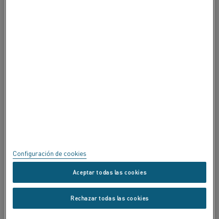
ACERCA DE ALLEIMA
CERTIFICADOS
SPEAK UP
Política de privacidad
Acerca de este sitio
Mapa del sitio
Configuración de cookies
Marcas registradas
Aceptar todas las cookies
Copyright © Kanthal AB; (publ) SE-734 27 Hallstahammar, Suecia.
Rechazar todas las cookies
Tel.: +46 (0) 220 21000