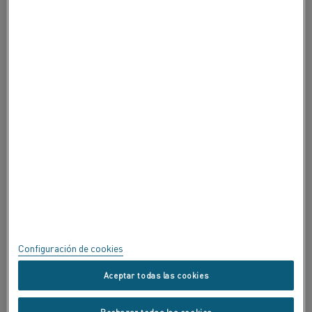
ACERCA DE ALLEIMA
ACERCA DE ALLEIMA
CERTIFICADOS
SPEAK UP
Política de privacidad
Acerca de este sitio
Mapa del sitio
Configuración de cookies
Marcas registradas
Aceptar todas las cookies
Copyright © Kanthal AB; (publ) SE-734 27 Hallstahammar, Suecia.