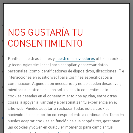
Seleccione su idioma preferido:
Inicio
Marcas registradas
Sitio global/inglés
NOS GUSTARÍA TU
MARCAS REGISTRADAS
CONSENTIMIENTO
简体中文/Chinese
MARCAS REGISTRADAS
Deutsch/German
Kanthal, nuestras filiales y
nuestros proveedores
utilizan cookies
(y tecnologías similares) para recopilar y procesar datos
personales (como identificadores de dispositivos, direcciones IP e
Italiano/Italian
interacciones en el sitio web) para los fines especificados a
El programa de marca Kanthal® tiene marcas
continuación. Algunos son necesarios y no se pueden desactivar,
registradas para varios elementos de
日本語/Japanese
mientras que otros se usan solo si das tu consentimiento. Las
calentamiento, aleaciones y otros productos.
cookies basadas en el consentimiento nos ayudan, entre otras
cosas, a apoyar a Kanthal y a personalizar tu experiencia en el
Português/Portuguese
sitio web. Puedes aceptar o rechazar todas estas cookies
Marca registrada
Estado
haciendo clic en el botón correspondiente a continuación. También
Español/Spanish
puedes aceptar cookies en función de sus propósitos, gestionar
®
Alkrothal
las cookies y volver en cualquier momento para cambiar tus
®