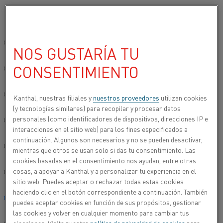
Seleccione su idioma preferido:
Inicio
Industrias
Cerámica
Cerámica industrial
Sitio global/inglés
NOS GUSTARÍA TU
CERÁMICA INDUSTRIAL
CONSENTIMIENTO
简体中文/Chinese
Aunque se suele considerar a la cerámica como un
elemento decorativo del hogar, son muchas las
Deutsch/German
Kanthal, nuestras filiales y
nuestros proveedores
utilizan cookies
aplicaciones funcionales que se le pueden atribuir.
(y tecnologías similares) para recopilar y procesar datos
Muchas industrias diferentes buscan este material
personales (como identificadores de dispositivos, direcciones IP e
Italiano/Italian
debido a sus propiedades térmicas, eléctricas e
interacciones en el sitio web) para los fines especificados a
incluso ópticas.
continuación. Algunos son necesarios y no se pueden desactivar,
日本語/Japanese
mientras que otros se usan solo si das tu consentimiento. Las
cookies basadas en el consentimiento nos ayudan, entre otras
cosas, a apoyar a Kanthal y a personalizar tu experiencia en el
Português/Portuguese
sitio web. Puedes aceptar o rechazar todas estas cookies
haciendo clic en el botón correspondiente a continuación. También
Español/Spanish
puedes aceptar cookies en función de sus propósitos, gestionar
las cookies y volver en cualquier momento para cambiar tus