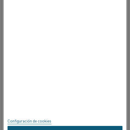
CONTACTE CON NOSOTROS
ACERCA DE ALLEIMA
ACERCA DE ALLEIMA
CERTIFICADOS
SPEAK UP
Política de privacidad
Acerca de este sitio
Mapa del sitio
Configuración de cookies
Marcas registradas