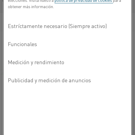
elecciones. Visita nuestra
política de privacidad de cookies
para
Français/French
obtener más información.
Parámetros importantes para el funcionamiento del
interruptor de láminas:
Calidad de la superficie del alambre
Propiedades mecánicas, magnéticas y eléctricas