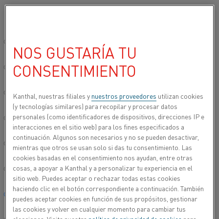
Seleccione su idioma preferido:
Inicio
Industrias
Electrónica
Interruptores de láminas
Sitio global/inglés
NOS GUSTARÍA TU
INTERRUPTORES DE
CONSENTIMIENTO
LÁMINAS
简体中文/Chinese
Los interruptores de láminas son pequeños
Deutsch/German
Kanthal, nuestras filiales y
nuestros proveedores
utilizan cookies
interruptores de accionamiento magnético que se
(y tecnologías similares) para recopilar y procesar datos
utilizan en muchos sectores, como la electrónica y
personales (como identificadores de dispositivos, direcciones IP e
Italiano/Italian
interacciones en el sitio web) para los fines especificados a
la comunicación (teléfonos móviles, PDA,
continuación. Algunos son necesarios y no se pueden desactivar,
ordenadores, fotocopiadoras), la automoción, los
日本語/Japanese
mientras que otros se usan solo si das tu consentimiento. Las
electrodomésticos, la construcción, la robótica y los
cookies basadas en el consentimiento nos ayudan, entre otras
juguetes.
cosas, a apoyar a Kanthal y a personalizar tu experiencia en el
Português/Portuguese
sitio web. Puedes aceptar o rechazar todas estas cookies
haciendo clic en el botón correspondiente a continuación. También
Español/Spanish
puedes aceptar cookies en función de sus propósitos, gestionar
las cookies y volver en cualquier momento para cambiar tus