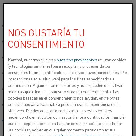
Seleccione su idioma preferido:
Inicio
Centro de conocimiento
Información sobre material de calen
Sitio global/inglés
NOS GUSTARÍA TU
INFORMACIÓN SOBRE
CONSENTIMIENTO
简体中文/Chinese
MATERIAL DE
CALENTAMIENTO
Deutsch/German
Kanthal, nuestras filiales y
nuestros proveedores
utilizan cookies
(y tecnologías similares) para recopilar y procesar datos
TODO SOBRE MATERIALES
personales (como identificadores de dispositivos, direcciones IP e
Italiano/Italian
RESISTIVOS
interacciones en el sitio web) para los fines especificados a
continuación. Algunos son necesarios y no se pueden desactivar,
日本語/Japanese
mientras que otros se usan solo si das tu consentimiento. Las
cookies basadas en el consentimiento nos ayudan, entre otras
cosas, a apoyar a Kanthal y a personalizar tu experiencia en el
Português/Portuguese
sitio web. Puedes aceptar o rechazar todas estas cookies
haciendo clic en el botón correspondiente a continuación. También
Español/Spanish
puedes aceptar cookies en función de sus propósitos, gestionar
las cookies y volver en cualquier momento para cambiar tus