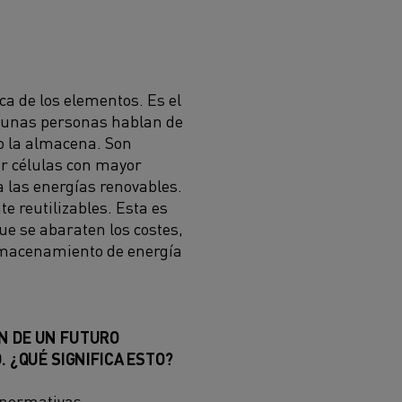
dica de los elementos. Es el
Algunas personas hablan de
io la almacena. Son
ar células con mayor
a las energías renovables.
nte reutilizables. Esta es
ue se abaraten los costes,
almacenamiento de energía
N DE UN FUTURO
. ¿QUÉ SIGNIFICA ESTO?
y normativas