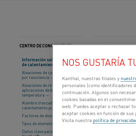
CENTRO DE CONOCIMIENTO
Categorías:
Sostenibili
NOS GUSTARÍA T
Información sobre material
de calentamiento
La sociedad ha 
Aleaciones de calentamiento
Asociación Inter
por resistencia
Kanthal, nuestras filiales y
nuestr
una economía d
personales (como identificadores de
Aleaciones de resistencia para
aplicaciones de baja
continuación. Algunos son necesari
vista sobre las 
temperatura
cookies basadas en el consentimien
Alambre trenzado de
cambio mundial
web. Puedes aceptar o rechazar to
calentamiento por resistencia
aceptar cookies en función de sus 
Factores de diseño
Visita nuestra
política de privacid
La tecnología de
Tipos de elementos
(ILiA) fue creada 
Datos clave para elementos
como para la prom