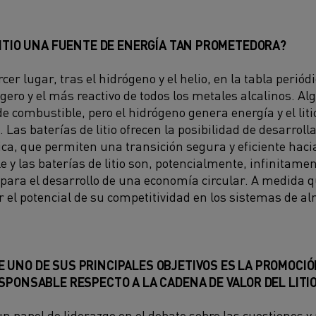
LITIO UNA FUENTE DE ENERGÍA TAN PROMETEDORA?
ercer lugar, tras el hidrógeno y el helio, en la tabla perió
igero y el más reactivo de todos los metales alcalinos. 
de combustible, pero el hidrógeno genera energía y el lit
Las baterías de litio ofrecen la posibilidad de desarroll
ca, que permiten una transición segura y eficiente haci
ble y las baterías de litio son, potencialmente, infinitame
para el desarrollo de una economía circular. A medida q
r el potencial de su competitividad en los sistemas de 
 UNO DE SUS PRINCIPALES OBJETIVOS ES LA PROMOCIÓ
SPONSABLE RESPECTO A LA CADENA DE VALOR DEL LITIO
n papel de liderazgo en el debate sobre las cuestiones 