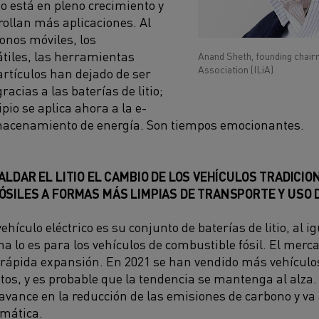
io está en pleno crecimiento y
rollan más aplicaciones. Al
fonos móviles, los
tiles, las herramientas
Anand Sheth, founding chairm
Association (ILiA)
 artículos han dejado de ser
gracias a las baterías de litio;
pio se aplica ahora a la e-
lmacenamiento de energía. Son tiempos emocionantes.
ALDAR EL LITIO EL CAMBIO DE LOS VEHÍCULOS TRADICI
SILES A FORMAS MÁS LIMPIAS DE TRANSPORTE Y USO D
ehículo eléctrico es su conjunto de baterías de litio, al i
a lo es para los vehículos de combustible fósil. El merca
n rápida expansión. En 2021 se han vendido más vehículos
ntos, y es probable que la tendencia se mantenga al alza
vance en la reducción de las emisiones de carbono y va a
limática.