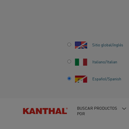
Inicio
Centro de conocimiento
Historias que inspiran
Asociac
Sitio global/inglés
Italiano/Italian
ASOCIACIÓN
Español/Spanish
INTERNACIONAL 
LITIO:
EL SIGLO X
BUSCAR PRODUCTOS
POR
SER EL SIGLO DEL