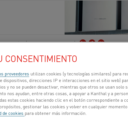
dad
, Batería
Publicado 13 sept 2022
U CONSENTIMIENTO
entrado en lo que se conoce como el siglo del li
nacional del Litio (ILiA), se refiere al potencial 
os proveedores
utilizan cookies (y tecnologías similares) para re
e carbono cero. Preguntamos a su presidente y
 dispositivos, direcciones IP e interacciones en el sitio web) par
os y no se pueden desactivar, mientras que otros se usan solo s
posibilidades y los retos de la industria del liti
to nos ayudan, entre otras cosas, a apoyar a Kanthal y a personal
 de los combustibles fósiles hacia una energía
das estas cookies haciendo clic en el botón correspondiente a 
propósitos, gestionar las cookies y volver en cualquier momento
ad de cookies
para obtener más información.
 las baterías está más demandada que nunca,
la Asociaci
en 2021 para dar voz a los productores de litio y a otras p
oción de un futuro sostenible y responsable de la indust