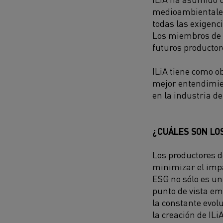
medioambientales,
todas las exigenc
Los miembros de I
futuros productor
ILiA tiene como ob
mejor entendimien
en la industria d
¿CUÁLES SON LO
Los productores d
minimizar el impa
ESG no sólo es un
punto de vista em
la constante evol
la creación de IL