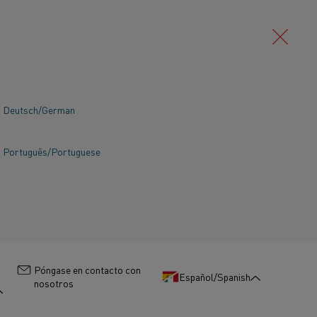
Deutsch/German
Português/Portuguese
:
Póngase en contacto con
Español/Spanish
nosotros