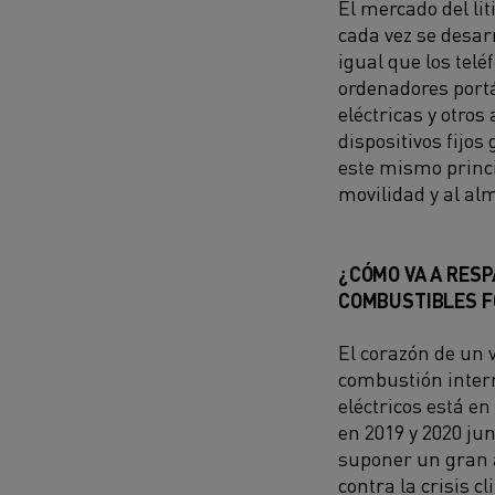
El mercado del lit
cada vez se desar
igual que los telé
ordenadores portá
eléctricas y otros
dispositivos fijos 
este mismo princi
movilidad y al a
¿CÓMO VA A RESP
COMBUSTIBLES FÓ
El corazón de un v
combustión intern
eléctricos está e
en 2019 y 2020 ju
suponer un gran a
contra la crisis c