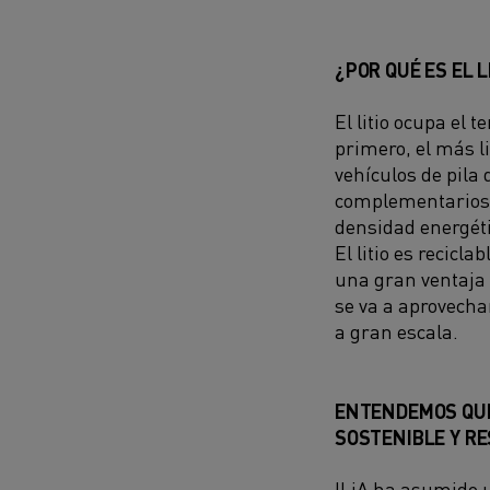
¿POR QUÉ ES EL 
El litio ocupa el t
primero, el más l
vehículos de pila 
complementarios. 
densidad energéti
El litio es recicla
una gran ventaja 
se va a aprovecha
a gran escala.
ENTENDEMOS QUE
SOSTENIBLE Y RE
ILiA ha asumido u