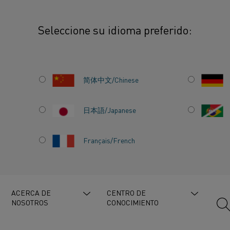
Seleccione su idioma preferido:
ión Internacional del Litio: "El siglo XXI va a ser el siglo del litio"
简体中文/Chinese
日本語/Japanese
Français/French
DEL
XI VA A
ACERCA DE
CENTRO DE
NOSOTROS
CONOCIMIENTO
 LITIO