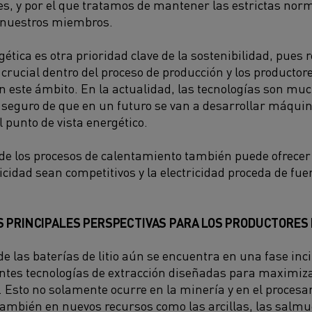
es, y por el que tratamos de mantener las estrictas no
r nuestros miembros.
gética es otra prioridad clave de la sostenibilidad, pues 
crucial dentro del proceso de producción y los productore
 este ámbito. En la actualidad, las tecnologías son muc
y seguro de que en un futuro se van a desarrollar máqu
l punto de vista energético.
n de los procesos de calentamiento también puede ofrecer
ricidad sean competitivos y la electricidad proceda de fu
 PRINCIPALES PERSPECTIVAS PARA LOS PRODUCTORES D
de las baterías de litio aún se encuentra en una fase inc
tes tecnologías de extracción diseñadas para maximizar
o. Esto no solamente ocurre en la minería y en el proces
ambién en nuevos recursos como las arcillas, las salm