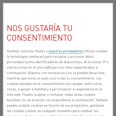
Seleccione su idioma preferido:
Inicio
Centro de conocimiento
Historias que inspiran
Cómo el cal
Sitio global/inglés
NOS GUSTARÍA TU
CÓMO EL
CONSENTIMIENTO
简体中文/Chinese
CALENTAMIENTO
ELÉCTRICO PUEDE
Deutsch/German
Kanthal, nuestras filiales y
nuestros proveedores
utilizan cookies
(y tecnologías similares) para recopilar y procesar datos
MEJORAR LA SALUD Y
personales (como identificadores de dispositivos, direcciones IP e
Italiano/Italian
LA SEGURIDAD EN LA
interacciones en el sitio web) para los fines especificados a
continuación. Algunos son necesarios y no se pueden desactivar,
FABRICACIÓN DE
日本語/Japanese
mientras que otros se usan solo si das tu consentimiento. Las
cookies basadas en el consentimiento nos ayudan, entre otras
ACERO
cosas, a apoyar a Kanthal y a personalizar tu experiencia en el
Português/Portuguese
sitio web. Puedes aceptar o rechazar todas estas cookies
haciendo clic en el botón correspondiente a continuación. También
Español/Spanish
puedes aceptar cookies en función de sus propósitos, gestionar
las cookies y volver en cualquier momento para cambiar tus