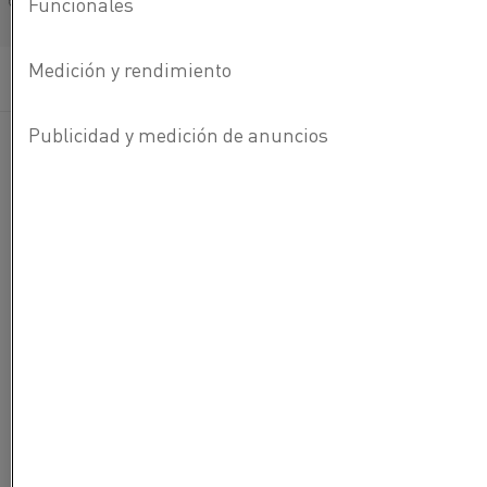
Français/French
Categorías:
Colaboraciones Kanthal®
Publicado 20 may 2020
Nuestros
ingenieros
han conseguido
reducir el tiempo de cocción de una pizza