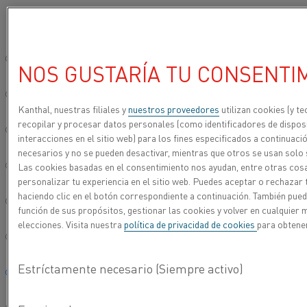
Seleccione su idioma preferido:
Inicio
Centro de conocimiento
Historias que inspiran
¿Es esta la
Sitio global/inglés
NOS GUSTARÍA TU CONSENTI
¿ES ESTA LA PIZZA
简体中文/Chinese
MÁS RÁPIDA DEL
Kanthal, nuestras filiales y
nuestros proveedores
utilizan cookies (y t
recopilar y procesar datos personales (como identificadores de disposi
MUNDO?
Deutsch/German
interacciones en el sitio web) para los fines especificados a continuac
necesarios y no se pueden desactivar, mientras que otros se usan solo 
Las cookies basadas en el consentimiento nos ayudan, entre otras cosa
Italiano/Italian
personalizar tu experiencia en el sitio web. Puedes aceptar o rechazar
haciendo clic en el botón correspondiente a continuación. También pue
日本語/Japanese
función de sus propósitos, gestionar las cookies y volver en cualquie
elecciones. Visita nuestra
política de privacidad de cookies
para obtene
Português/Portuguese
Español/Spanish