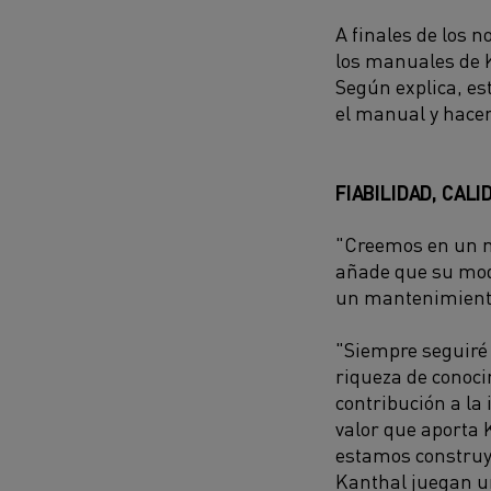
A finales de los 
los manuales de K
Según explica, es
el manual y hacer
FIABILIDAD, CAL
"Creemos en un m
añade que su mod
un mantenimiento
"Siempre seguiré 
riqueza de conoc
contribución a la
valor que aporta 
estamos construye
Kanthal juegan u