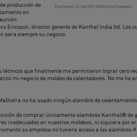
 de producción de
Employees of the M/S Malhotra Engineers
tamiento en
reunión
rs Ericsson, director gerente de Kanthal India ltd. Los c
n para siempre su negocio.
os técnicos que finalmente me permitieron lograr cero r
ianzó mi negocio de moldeo de calentadores. No me he a
 Malhotra no ha usado ningún alambre de calentamiento
ecisión de comprar únicamente alambres Kanthal® de 
 inadecuados en nuestros moldeos, ni siquiera por erro
momento su empresa no tuviera acceso a los alambres K