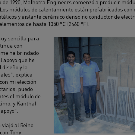
a de 1990, Malhotra Engineers comenzó a producir módu
 Los módulos de calentamiento están prefabricados con
álicos y aislante cerámico denso no conductor de electr
lementos de hasta 1350 °C (2460 °F).
uy sencilla para
tinua con
 me ha brindado
el apoyo que he
 diseño y la
les", explica
con mi elección
ctarios, puedo
entes el módulo de
timo, y Kanthal
 apoyo".
 viajó al Reino
 con Tony