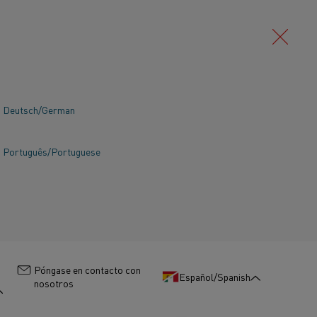
Deutsch/German
Português/Portuguese
:
Póngase en contacto con
Español/Spanish
nosotros