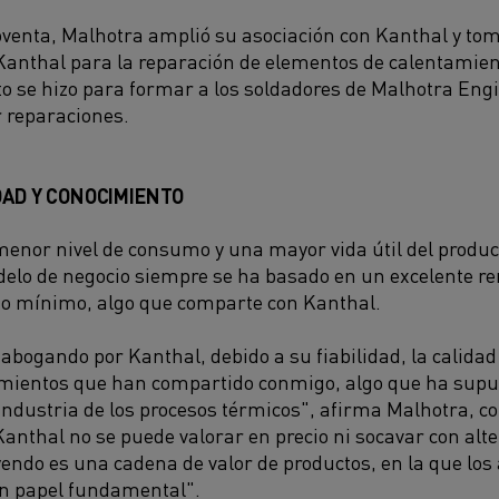
noventa, Malhotra amplió su asociación con Kanthal y tom
anthal para la reparación de elementos de calentamient
to se hizo para formar a los soldadores de Malhotra Eng
 reparaciones.
IDAD Y CONOCIMIENTO
enor nivel de consumo y una mayor vida útil del produc
elo de negocio siempre se ha basado en un excelente r
 mínimo, algo que comparte con Kanthal.
abogando por Kanthal, debido a su fiabilidad, la calidad
imientos que han compartido conmigo, algo que ha sup
 industria de los procesos térmicos", afirma Malhotra, co
Kanthal no se puede valorar en precio ni socavar con alt
ndo es una cadena de valor de productos, en la que los
n papel fundamental".