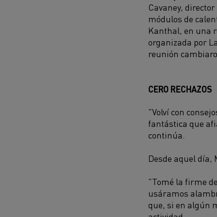
Cavaney, director
módulos de calen
Kanthal, en una 
organizada por La
reunión cambiaro
CERO RECHAZOS
"Volví con consej
fantástica que af
continúa.
Desde aquel día,
"Tomé la firme d
usáramos alambres
que, si en algún 
actividad.