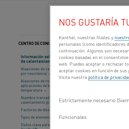
NOS GUSTARÍA T
Kanthal, nuestras filiales y
nuestr
CENTRO DE CONOCIMIENTO
Categorías:
Materiales 
personales (como identificadores de
continuación. Algunos son necesari
Información sobre material
cookies basadas en el consentimien
de calentamiento
Malhotra Engin
web. Puedes aceptar o rechazar to
Aleaciones de calentamiento
aceptar cookies en función de sus 
pulvimetalurgi
por resistencia
Visita nuestra
política de privacid
vapor. Desde l
Aleaciones de resistencia para
aplicaciones de baja
calentamiento 
temperatura
Alambre trenzado de
Malhotra, vien
calentamiento por resistencia
Factores de diseño
"Mi primer encue
Tipos de elementos
fabricación de ho
Datos clave para elementos
vibratoria que te