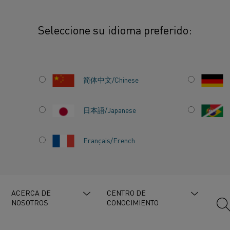
Seleccione su idioma preferido:
ros de Kanthal y Malhotra: una asociación de cuatro décadas.
简体中文/Chinese
日本語/Japanese
KANTHAL
Français/French
A
CUATRO
ACERCA DE
CENTRO DE
NOSOTROS
CONOCIMIENTO