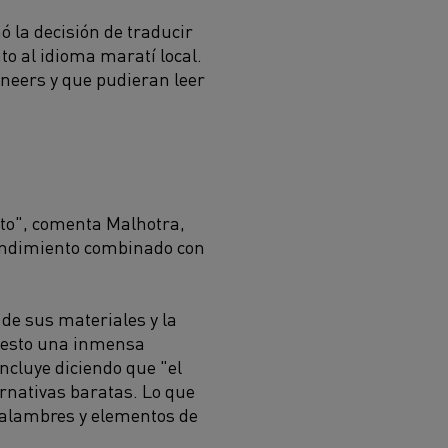
ó la decisión de traducir
o al idioma maratí local.
ineers y que pudieran leer
to", comenta Malhotra,
endimiento combinado con
 de sus materiales y la
uesto una inmensa
ncluye diciendo que "el
ernativas baratas. Lo que
 alambres y elementos de