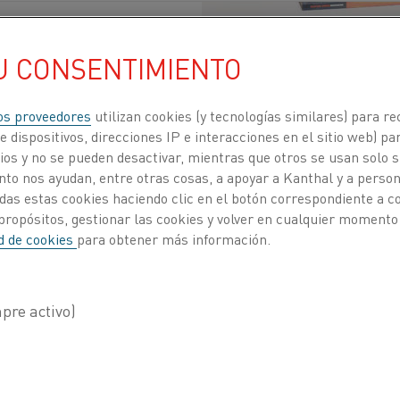
U CONSENTIMIENTO
os proveedores
utilizan cookies (y tecnologías similares) para re
resistivos
Publicado 6 may 2022
 dispositivos, direcciones IP e interacciones en el sitio web) par
os y no se pueden desactivar, mientras que otros se usan solo s
to nos ayudan, entre otras cosas, a apoyar a Kanthal y a personal
eers, con sede en Pune (India), fabrica hornos d
das estas cookies haciendo clic en el botón correspondiente a 
propósitos, gestionar las cookies y volver en cualquier momento
a, así como hornos de procesos secundarios, c
ad de cookies
para obtener más información.
a década de los noventa, la empresa ha utiliza
suministrados por Kanthal, pero la relación entr
e de antes.
ntro con Kanthal se remonta a 1977, cuando trabajaba 
rnos", recuerda Malhotra. "Me encargaba del proyecto d
nía problemas evidentes de diseño. Hablé sobre esos pro