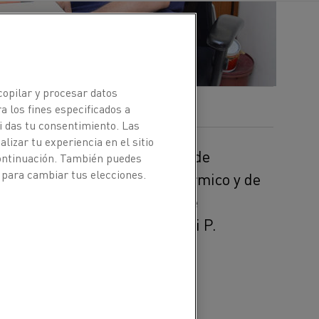
copilar y procesar datos
a los fines especificados a
i das tu consentimiento. Las
izar tu experiencia en el sitio
e sinterización para plantas de
continuación. También puedes
 para cambiar tus elecciones.
omo hornos de tratamiento térmico y de
do exclusivamente alambres de
e Kanthal y su fundador, Ravi P.
para una empresa de
e un horno de solera
blemas, pero me dijeron