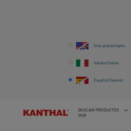
Inicio
Centro de conocimiento
Historias que inspiran
Ingenie
Sitio global/inglés
Italiano/Italian
INGENIEROS DE 
Español/Spanish
Y MALHOTRA: UN
ASOCIACIÓN DE 
BUSCAR PRODUCTOS
POR
DÉCADAS.