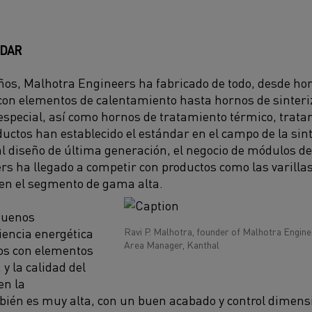
NDAR
 años, Malhotra Engineers ha fabricado de todo, desde 
 con elementos de calentamiento hasta hornos de sinter
especial, así como hornos de tratamiento térmico, tratam
ductos han establecido el estándar en el campo de la sint
 al diseño de última generación, el negocio de módulos d
s ha llegado a competir con productos como las varilla
o en el segmento de gama alta.
buenos
iencia energética
Ravi P. Malhotra, founder of Malhotra Engin
Area Manager, Kanthal
os con elementos
y la calidad del
en la
bién es muy alta, con un buen acabado y control dimensi