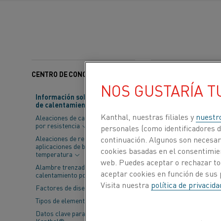
CENTRO DE CONOCIMIENTO
Categorías:
Sostenibili
NOS GUSTARÍA T
Información sobre material
de calentamiento
A menudo se di
Kanthal, nuestras filiales y
nuestr
Aleaciones de calentamiento
probabilidades 
por resistencia
personales (como identificadores de
cierta esta má
Aleaciones de resistencia para
continuación. Algunos son necesari
aplicaciones de baja
cookies basadas en el consentimien
en que buscar 
temperatura
web. Puedes aceptar o rechazar to
Alambre trenzado de
aceptar cookies en función de sus 
calentamiento por resistencia
Aunque los event
Visita nuestra
política de privacid
Factores de diseño
también pueden ac
Tipos de elementos
servicios de reun
Datos clave para elementos
eficiencia energé