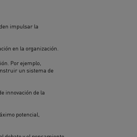
den impulsar la
ción en la organización.
ión. Por ejemplo,
onstruir un sistema de
de innovación de la
áximo potencial,
el debate y el pensamiento