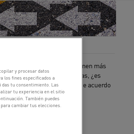
las personas que arriesgan tienen más
copilar y procesar datos
 invertir en nuevas tecnologías, ¿es
a los fines especificados a
 líderes empresariales están de acuerdo
i das tu consentimiento. Las
izar tu experiencia en el sitio
continuación. También puedes
 para cambiar tus elecciones.
esafíos económicos,
ar la aceptación de los
encias para mejorar la
idores, la adopción de