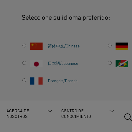
Seleccione su idioma preferido:
no de la innovación hacia el éxito
简体中文/Chinese
日本語/Japanese
Français/French
A
IA EL
ACERCA DE
CENTRO DE
NOSOTROS
CONOCIMIENTO