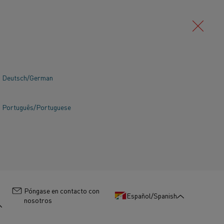
Deutsch/German
Português/Portuguese
:
Póngase en contacto con
Español/Spanish
nosotros