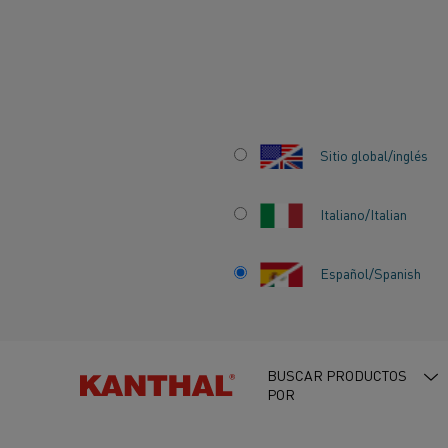
Inicio
Centro de conocimiento
Historias que inspiran
El cami
Sitio global/inglés
Italiano/Italian
Español/Spanish
EL CAMINO DE L
INNOVACIÓN HAC
BUSCAR PRODUCTOS
ÉXITO
POR