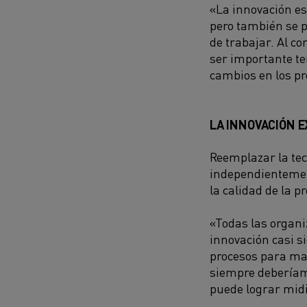
«La innovación es
pero también se p
de trabajar. Al c
ser importante te
cambios en los pr
LA INNOVACIÓN E
Reemplazar la tec
independientement
la calidad de la p
«Todas las organi
innovación casi s
procesos para mant
siempre deberíamo
puede lograr midi