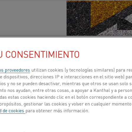
dad
, Batería
Publicado 13 sept 2022
U CONSENTIMIENTO
ce que la suerte favorece a los valientes, que 
os proveedores
utilizan cookies (y tecnologías similares) para re
de éxito que las cautelosas. Cuando se trata de
 dispositivos, direcciones IP e interacciones en el sitio web) par
xima? Si bien no hay una respuesta simple, los
os y no se pueden desactivar, mientras que otros se usan solo s
to nos ayudan, entre otras cosas, a apoyar a Kanthal y a personal
nuevas oportunidades es vital para el éxito.
das estas cookies haciendo clic en el botón correspondiente a 
propósitos, gestionar las cookies y volver en cualquier momento
os globales como la pandemia plantean innumerables d
ad de cookies
para obtener más información.
elerar la adopción de nuevas tecnologías: basta con mir
iones en línea. Del mismo modo, con las crecientes exig
tica por parte tanto de los gobiernos como de los consum