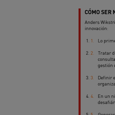
CÓMO SER 
Anders Wikstr
innovación:
Lo prime
Tratar d
consulta
gestión 
Definir 
organiza
En un ni
desafián
Generar 