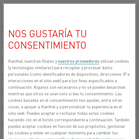
Seleccione su idioma preferido:
Inicio
Centro de conocimiento
Historias que inspiran
Por qué el f
Sitio global/inglés
NOS GUSTARÍA TU
POR QUÉ EL FUTURO
CONSENTIMIENTO
简体中文/Chinese
DE LA FABRICACIÓN
DE VIDRIO ES
Deutsch/German
Kanthal, nuestras filiales y
nuestros proveedores
utilizan cookies
(y tecnologías similares) para recopilar y procesar datos
ELÉCTRICO
personales (como identificadores de dispositivos, direcciones IP e
Italiano/Italian
interacciones en el sitio web) para los fines especificados a
continuación. Algunos son necesarios y no se pueden desactivar,
日本語/Japanese
mientras que otros se usan solo si das tu consentimiento. Las
cookies basadas en el consentimiento nos ayudan, entre otras
cosas, a apoyar a Kanthal y a personalizar tu experiencia en el
Português/Portuguese
sitio web. Puedes aceptar o rechazar todas estas cookies
haciendo clic en el botón correspondiente a continuación. También
Español/Spanish
puedes aceptar cookies en función de sus propósitos, gestionar
las cookies y volver en cualquier momento para cambiar tus