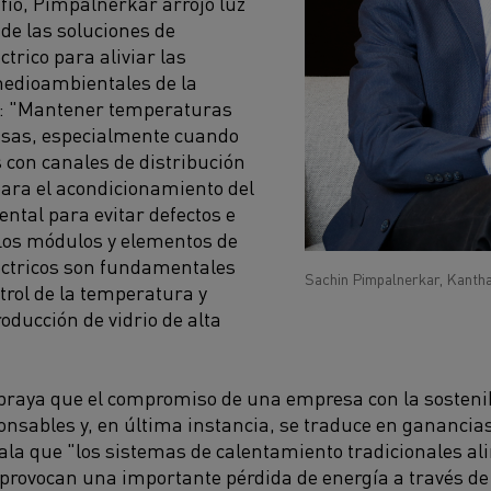
fío, Pimpalnerkar arrojó luz
 de las soluciones de
trico para aliviar las
edioambientales de la
a: "Mantener temperaturas
cisas, especialmente cuando
s con canales de distribución
ara el acondicionamiento del
ental para evitar defectos e
Los módulos y elementos de
éctricos son fundamentales
Sachin Pimpalnerkar, Kanth
trol de la temperatura y
oducción de vidrio de alta
aya que el compromiso de una empresa con la sostenibi
onsables y, en última instancia, se traduce en ganancias
ñala que "los sistemas de calentamiento tradicionales a
 provocan una importante pérdida de energía a través de