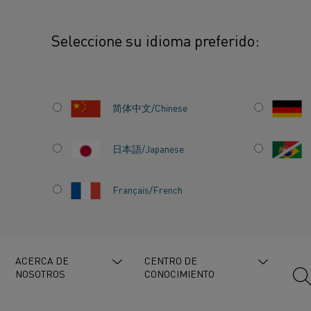
Seleccione su idioma preferido:
ión de los desafíos de la industria del vidrio a través del calentamiento eléctri
简体中文/Chinese
LOS
日本語/Japanese
Français/French
IDRIO A
ACERCA DE
CENTRO DE
NOSOTROS
CONOCIMIENTO