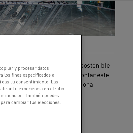
s esencial para la producción sostenible
copilar y procesar datos
io implica desafíos. Para afrontar este
a los fines especificados a
i das tu consentimiento. Las
 Manager de Kanthal, proporciona
izar tu experiencia en el sitio
continuación. También puedes
 para cambiar tus elecciones.
sopotamia el arte de
a experimentado varios
lnerkar, Global Product
iones de calentamiento