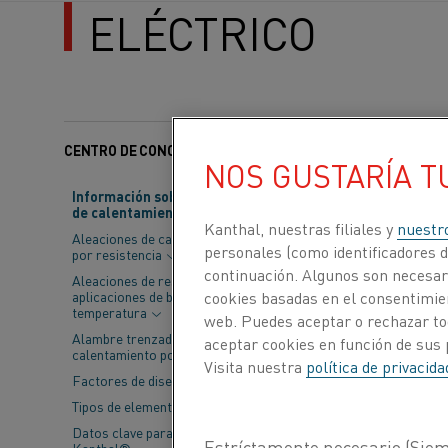
ELÉCTRICO
CENTRO DE CONOCIMIENTO
Categorías:
Vidrio
NOS GUSTARÍA T
Información sobre material
de calentamiento
La transición d
Kanthal, nuestras filiales y
nuestr
Aleaciones de calentamiento
de vidrio. Sin
personales (como identificadores de
por resistencia
continuación. Algunos son necesari
cambio de form
Aleaciones de resistencia para
aplicaciones de baja
cookies basadas en el consentimien
información ex
temperatura
web. Puedes aceptar o rechazar to
Alambre trenzado de
aceptar cookies en función de sus 
calentamiento por resistencia
La fabricación de
Visita nuestra
política de privacid
Factores de diseño
mezclar arena, so
Tipos de elementos
cambios de cara, 
Datos clave para elementos
Manager de Kantha