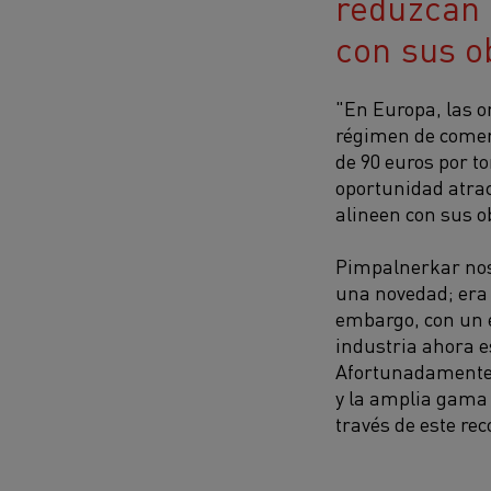
reduzcan 
con sus ob
"En Europa, las o
régimen de comerc
de 90 euros por t
oportunidad atrac
alineen con sus ob
Pimpalnerkar nos 
una novedad; era 
embargo, con un e
industria ahora e
Afortunadamente,
y la amplia gama 
través de este re