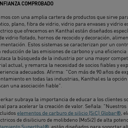
ONFIANZA COMPROBADO
mos con una amplia cartera de productos que sirve para 
ptico, plano, fibra de vidrio, vidrio para envases y vidrio
éctrico que ofrecemos en Kanthal están diseñados espec
de vidrio flotado, hornos de recocido y decoración, alime
limentación. Estos sistemas se caracterizan por un contro
reducción de las emisiones de carbono y una eficiencia 
aca la búsqueda de la industria por una mayor competiti
al actual, y remarca la necesidad de socios fiables y e
periencia adecuados. Afirma: "Con más de 90 años de e
entamiento en todas las industrias, Kanthal es la opción 
can una asociación fiable".
kar subraya la importancia de educar a los clientes so
hal para acelerar la creación de valor. Señala: "Nuestro
ncluidos
elementos de carburo de silicio (SiC) Globar®
, e
ctricos de disiliciuro de molibdeno (MoSi2) de alta poten
ntamiento Superthal®
, están diseñados para soportar a