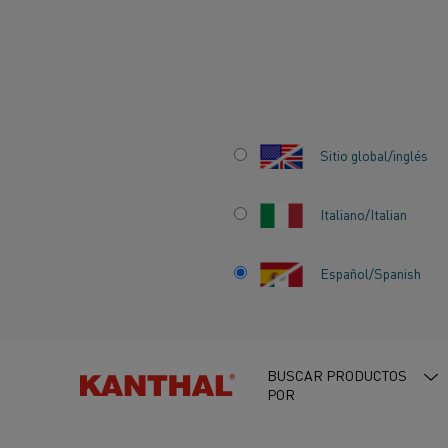
Inicio
Centro de conocimiento
Historias que inspiran
Superac
Sitio global/inglés
SUPERACIÓN DE 
Italiano/Italian
DESAFÍOS DE LA
Español/Spanish
INDUSTRIA DEL V
TRAVÉS DEL
BUSCAR PRODUCTOS
POR
CALENTAMIENTO