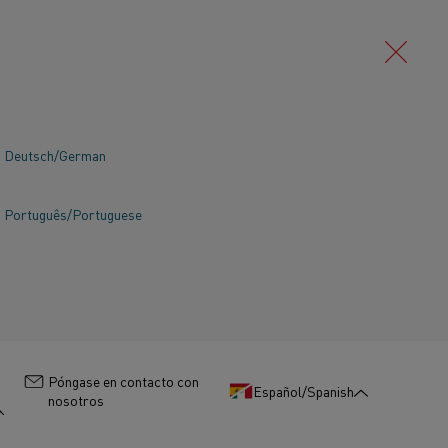
co
Deutsch/German
Português/Portuguese
:
Póngase en contacto con
Español/Spanish
nosotros