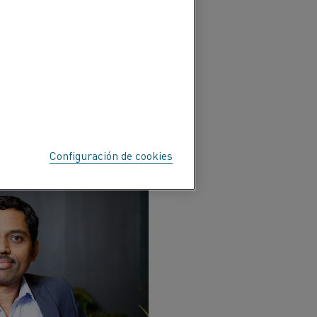
rgen del panorama
ecisas es
sistencias.
Configuración de cookies