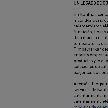
UN LEGADO DE C
En Kanthal, conta
incluidos vidrio ó
calentamiento el
fundición, líneas 
distribución de a
temperatura, una 
Pimpalnerkar dest
entorno empresari
productos y la ex
soluciones de cal
exigentes que bus
Además, Pimpalner
servicios de Kant
calentamiento, i
calentamiento elé
módulos de cale