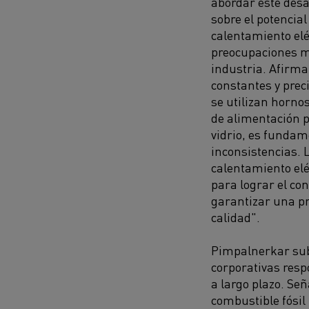
abordar este desa
sobre el potencial
calentamiento eléc
preocupaciones m
industria. Afirm
constantes y pre
se utilizan horno
de alimentación p
vidrio, es fundam
inconsistencias. 
calentamiento el
para lograr el con
garantizar una pr
calidad".
Pimpalnerkar subr
corporativas resp
a largo plazo. Se
combustible fósil