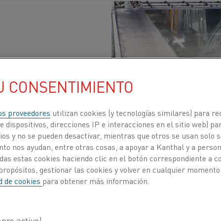
Publicado 12 abr 2024
U CONSENTIMIENTO
el gas a la electricidad para el calentamiento e
os proveedores
utilizan cookies (y tecnologías similares) para re
 embargo, es importante reconocer que este camb
 dispositivos, direcciones IP e interacciones en el sitio web) par
os y no se pueden desactivar, mientras que otros se usan solo s
a eficaz, Sachin Pimpalnerkar, Global Product
to nos ayudan, entre otras cosas, a apoyar a Kanthal y a personal
perta.
das estas cookies haciendo clic en el botón correspondiente a 
propósitos, gestionar las cookies y volver en cualquier momento
 vidrio ha avanzado mucho desde que se descubrió en Me
ad de cookies
para obtener más información.
sa y cal. En sus 4000 años de existencia, la industria h
pero ahora se enfrenta a nuevos desafíos. Sachin Pimpa
l, explica que es posible que el líder mundial en soluc