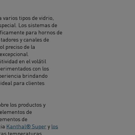
varios tipos de vidrio,
 especial. Los sistemas de
íficamente para hornos de
ntadores y canales de
l preciso de la
excepcional.
vidad en el volátil
xperimentados con los
xperiencia brindando
ideal para clientes
bre los productos y
s elementos de
lementos de
cia
Kanthal® Super
y
los
ltas temperaturas.