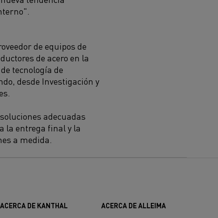
nterno
".
roveedor de equipos de
oductores de acero en la
de tecnología de
undo
, desde Investigación y
es.
 soluciones adecuadas
a la entrega final y la
nes a
medida
.
ACERCA DE KANTHAL
ACERCA DE ALLEIMA