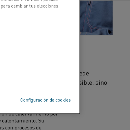
 para cambiar tus elecciones.
e producción
pueden reducir
e ener
gía
.
Kanthal no solo puede
 eléctrico
para hacer esto posible,
sino
te la transición.
Configuración de cookies
alentamiento eléctrico
ión de calentamiento por
de calentamiento
. S
u
as con procesos de