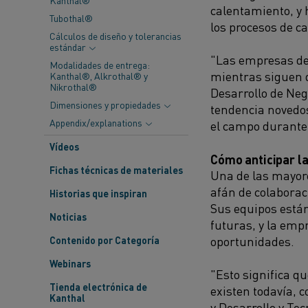
Kanthal®
calentamien
to
, y 
Tubothal®
los procesos de c
Cálculos de diseño y tolerancias
estándar
"Las empresas de
Modalidades de entrega:
mientras siguen
Kanthal®, Alkrothal® y
Nikrothal®
Desarrollo de Nego
Dimensiones y propiedades
tendencia
novedos
Appendix/explanations
el campo
durante
Vídeos
Cómo anticipar la
Fichas técnicas de materiales
Una de las mayore
afán de
colaboraci
Historias que inspiran
Sus equipos está
Noticias
futuras
,
y la emp
oportunidades.
Contenido por Categoría
Webinars
"Esto significa q
Tienda electrónica de
existen todavía
,
c
Kanthal
y Desarrollo y Te