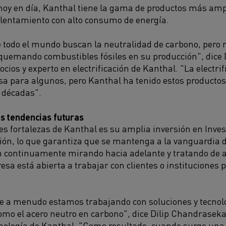
h
oy en día,
Kanthal
tiene la gama de productos más am
alentamiento con alto consumo de energía
.
 todo el mundo buscan la neutralidad de carbono
,
pero 
quemando combustibles fósiles en su producción",
dice
cios y experto en electrificación de Kanthal.
"La electri
a para algunos, pero Kanthal ha tenido estos
producto
 décadas"
.
s tendencias futuras
s fortalezas de Kanthal es su
amplia
inversión en Inves
ón, lo que garantiza que se mantenga a la vanguardia de
n continuamente
mirando hacia adelante y tratando
de 
resa
está
abierta a trabajar con clientes o
instituciones 
ue a menudo estamos trabajando con soluciones y tecnol
omo el acero neutro
en carbono",
dice
Dilip Chandrasekar
cnología de Kanthal.
"
Como resultado, cuando surge una