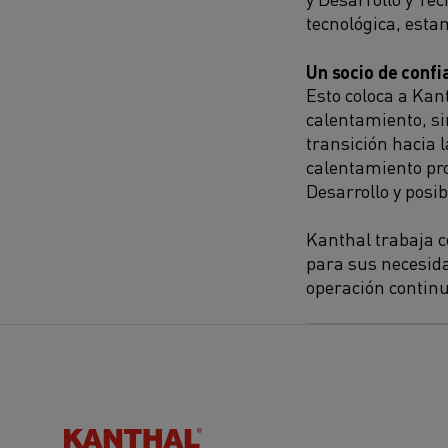
tecnológica, est
Un socio de confi
Esto coloca a Ka
calentamiento, s
transición hacia 
calen
tamiento
pro
Desarrollo y posi
Kanthal
trabaja 
para sus necesida
operación contin
Kanthal®