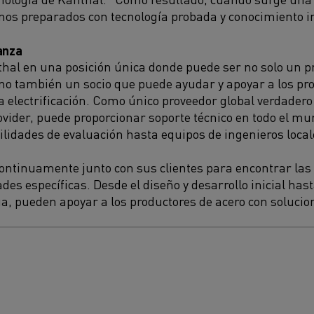
amos
preparados
con tecnología probada y
conocimiento i
anza
nthal en una posición única donde puede
ser
no solo un p
ino
también
un socio que puede
ayudar y apoyar a los pr
la
electrificación
.
C
omo único pro
veedor glo
bal
verdadero 
vider
,
puede
proporcionar soporte técnico en todo el m
bilidades de evaluación hasta equipos de ingenieros local
continuamente
junto con sus clientes para encontrar
las
des específicas.
Desde el diseño y desarrollo inicial hast
ua,
pueden
apoyar
a los
productores
de acero con
solucio