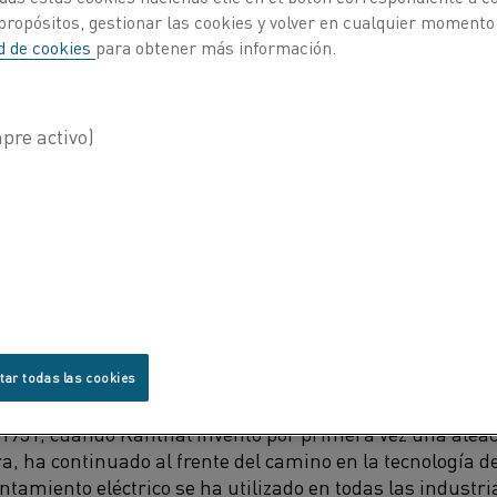
propósitos, gestionar las cookies y volver en cualquier momento
ad de cookies
para obtener más información.
y servicios
Publicado 9 abr 2021
sus
procesos de calentamiento,
las empresas d
ente
las emisiones de CO
2
y
ahorrar
en costos d
na amplia gama de soluciones de calentamiento
ede apoyar a sus clientes
a nivel mundial
duran
tar todas las cookies
e Kanthal
es su amplia experiencia y conocimientos en c
 1931, cuando
Kanthal
inventó por primera vez
una aleac
ra
, ha
continua
do
al frente del camino en la tecnología 
lentamiento
eléctrico
se ha
utilizado en
todas las industri