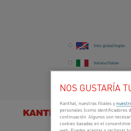
Inicio
Centro de conocimiento
Historias que inspiran
Un soci
Sitio global/inglés
Italiano/Italian
UN SOCIO DE
Español/Spanish
NOS GUSTARÍA T
CALENTAMIENTO
Kanthal, nuestras filiales y
nuestr
EN EL QUE PUED
personales (como identificadores de
BUSCAR PRODUCTOS
POR
continuación. Algunos son necesari
CONFIAR
cookies basadas en el consentimien
web. Puedes aceptar o rechazar to