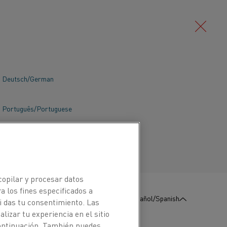
Deutsch/German
Português/Portuguese
copilar y procesar datos
a los fines especificados a
:
Póngase en contacto con
Español/Spanish
i das tu consentimiento. Las
nosotros
izar tu experiencia en el sitio
continuación. También puedes