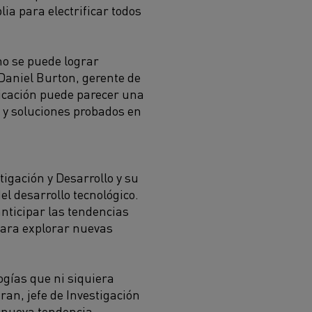
plia
para
electri
ficar
todos
no se puede lograr
Daniel Burton,
gerente de
ficación puede parecer una
s
y soluciones probados
en
tigación y Desarrollo y
su
l desarrollo tecnológico.
anticipar
las
tendencias
para explorar
nuevas
ogías que ni siquiera
an, jefe de Investigación
 nueva tendencia