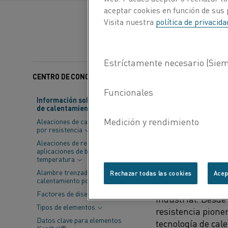
aceptar cookies en función de sus 
Visita nuestra
política de privacid
CENTRO DE CONOCIMIENTO
Categorías:
Productos 
Información sobre material
de calentamiento
Al electrificar
Aleaciones de calentamiento
significativam
por resistencia
proporcionar u
Aleaciones de resistencia para
aplicaciones de baja
que también pu
temperatura
Alambre trenzado de
Rechazar todas las cookies
Acep
calentamiento por resistencia
El mayor activo d
Factores de diseño
industrial.
Des
de
Tipos de elementos
resistencia pione
Datos clave para elementos
tecnología de ca