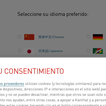
Seleccione su idioma preferido:
o de calentamiento global en el que puede confiar
简体中文/Chinese
日本語/Japanese
Français/French
U CONSENTIMIENTO
 GLOBAL
os proveedores
utilizan cookies (y tecnologías similares) para re
E
 dispositivos, direcciones IP e interacciones en el sitio web) par
ACERCA DE
CENTRO DE
NOSOTROS
CONOCIMIENTO
os y no se pueden desactivar, mientras que otros se usan solo s
to nos ayudan, entre otras cosas, a apoyar a Kanthal y a personal
das estas cookies haciendo clic en el botón correspondiente a 