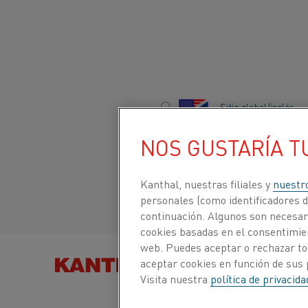
Inicio
Centro de conocimiento
Noticias
Kanthal anuncia aum
Sitio global/inglés
KANTHAL ANUNC
NOS GUSTARÍA T
Italiano/Italian
AUMENTO DE PR
Kanthal, nuestras filiales y
nuestr
Español/Spanish
personales (como identificadores de
continuación. Algunos son necesari
cookies basadas en el consentimien
CENTRO DE CONOCIMIENTO
Categorías:
Compañía
web. Puedes aceptar o rechazar to
BUSCAR PRODUCTOS
aceptar cookies en función de sus 
POR
Información sobre material
Visita nuestra
política de privacid
de calentamiento
El proveedor de
Aleaciones de calentamiento