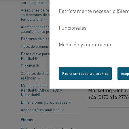
mundial de un 
por resistencia
mayores costos 
Aleaciones de resistencia para
aplicaciones de baja
productos y las
temperatura
Alambre trenzado de
calentamiento por resistencia
"El aumento de lo
Factores de diseño
aumentando las pr
Tipos de elementos
presidente de Ka
Datos clave para elementos
costos y hacer qu
Kanthal®
ajustemos los pr
Tubothal®
y la experiencia e
Cálculos de diseño y tolerancias
Rechazar todas las cookies
Acep
estándar
Si tiene alguna 
Modalidades de entrega:
Marketing Global 
Kanthal®, Alkrothal® y
Nikrothal®
+46 (0)70 616 2726
Dimensiones y propiedades
Appendix/explanations
Vídeos