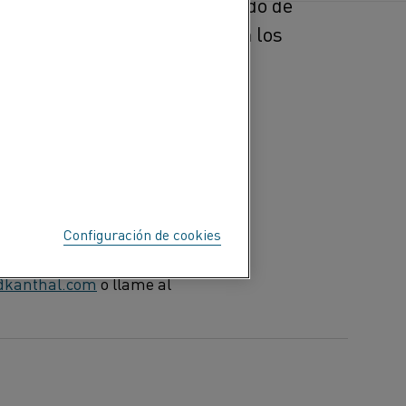
021. El aumento es el resultado de
 y el personal y variará según los
la economía mundial están
 Anders Björklund,
ar nuestra estructura de
én es necesario que
a innovación de productos
Configuración de cookies
e Comunicaciones de
@kanthal.com
o llame al