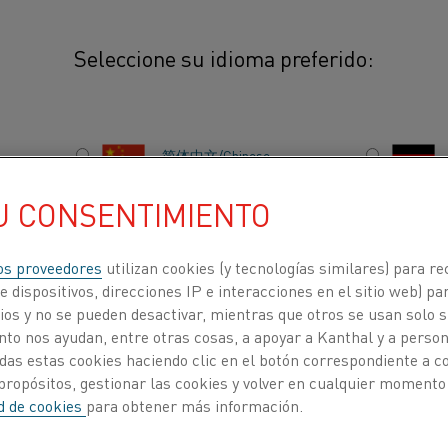
Seleccione su idioma preferido:
ento de precios
简体中文/Chinese
IA
U CONSENTIMIENTO
日本語/Japanese
ECIOS
os proveedores
utilizan cookies (y tecnologías similares) para re
Français/French
 dispositivos, direcciones IP e interacciones en el sitio web) par
os y no se pueden desactivar, mientras que otros se usan solo s
to nos ayudan, entre otras cosas, a apoyar a Kanthal y a personal
Publicado 26 may 2021
das estas cookies haciendo clic en el botón correspondiente a 
ACERCA DE
CENTRO DE
propósitos, gestionar las cookies y volver en cualquier momento
NOSOTROS
CONOCIMIENTO
ad de cookies
para obtener más información.
 tecnología de calentamiento Kanthal anuncia qu