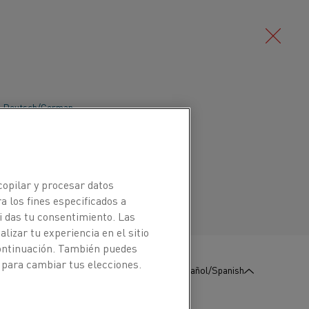
Deutsch/German
Português/Portuguese
copilar y procesar datos
a los fines especificados a
i das tu consentimiento. Las
izar tu experiencia en el sitio
continuación. También puedes
:
Póngase en contacto con
 para cambiar tus elecciones.
Español/Spanish
nosotros
e ha notificado a los clientes a nivel