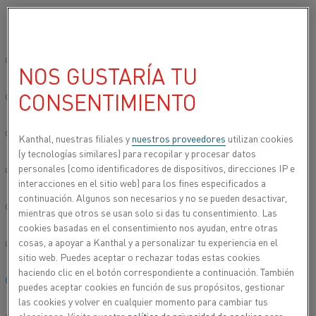
Seleccione su idioma preferido:
Inicio
Productos
Productos para hornos
Tubos para hornos
T
Sitio global/inglés
NOS GUSTARÍA TU
TUBOS RADIANTES EN FORMA DE U
Y W
CONSENTIMIENTO
简体中文/Chinese
Deutsch/German
Kanthal, nuestras filiales y
nuestros proveedores
utilizan cookies
(y tecnologías similares) para recopilar y procesar datos
personales (como identificadores de dispositivos, direcciones IP e
Italiano/Italian
interacciones en el sitio web) para los fines especificados a
continuación. Algunos son necesarios y no se pueden desactivar,
日本語/Japanese
mientras que otros se usan solo si das tu consentimiento. Las
cookies basadas en el consentimiento nos ayudan, entre otras
cosas, a apoyar a Kanthal y a personalizar tu experiencia en el
Português/Portuguese
sitio web. Puedes aceptar o rechazar todas estas cookies
haciendo clic en el botón correspondiente a continuación. También
Español/Spanish
puedes aceptar cookies en función de sus propósitos, gestionar
las cookies y volver en cualquier momento para cambiar tus