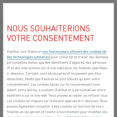
Veuillez sélectionner votre langue préférée:
Accueil
À propos de nous
Carrières
La vie chez Kanthal
Voici
Site mondial/Anglais
NOUS SOUHAITERIONS
VOICI MATHILDA
VOTRE CONSENTEMENT
简体中文/Chinois
Elle occupe le poste d'ingénieure produit et vient
Deutsch/Allemand
Kanthal, nos filiales et
nos fournisseurs utilisent des cookies (et
tout juste de débuter chez Kanthal. Elle est séduite
des technologies similaires)
pour collecter et traiter des données
par l'environnement qui encourage les idées
personnelles (telles que des identifiants d'appareil, des adresses
Italiano/Italien
nouvelles, y compris de la part d'un nouveau venu.
IP et des interactions sur le site web) pour les finalités spécifiées
Elle aime aussi que ses collègues arrivent à la faire
ci-dessous. Certains sont nécessaires et ne peuvent pas être
sourire, tous les jours.
日本語/Japonais
désactivés, tandis que d'autres ne sont utilisés qu'avec votre
consentement. Les cookies basés sur le consentement nous
aident, entre autres, à soutenir Kanthal et à personnaliser votre
Português/Portugais
Il n'y a pas eu un seul jour où je n'ai pas ri avec mes
expérience sur le site web. Vous pouvez accepter ou refuser tous
collègues, à tel point que je me retrouve sans mots...
ces cookies en cliquant sur le bouton approprié ci-dessous. Vous
presque en larmes. Alors oui, l'ambiance ici est géniale,
Español/Espagnol
pouvez également consentir à des cookies en fonction de leurs
grâce à eux.
finalités en les gérant et revenir à tout moment pour modifier vos