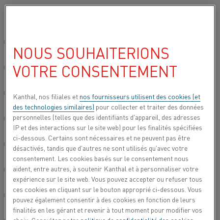
Veuillez sélectionner votre langue préférée:
Accueil
À propos de nous
Carrières
Recherche robuste
Des f
Site mondial/Anglais
NOUS SOUHAITERIONS
DES FERS À FRISER À
VOTRE CONSENTEMENT
L’URGENCE DES
简体中文/Chinois
TECHNOLOGIES VERTES
Deutsch/Allemand
Kanthal, nos filiales et
nos fournisseurs utilisent des cookies (et
des technologies similaires)
pour collecter et traiter des données
personnelles (telles que des identifiants d'appareil, des adresses
Italiano/Italien
Au milieu du XXe siècle, alors que l'Europe commençait à
IP et des interactions sur le site web) pour les finalités spécifiées
reconstruire son économie, Kanthal répondait au besoin de
ci-dessous. Certains sont nécessaires et ne peuvent pas être
日本語/Japonais
nouveaux matériaux. Avec l'augmentation de la demande
désactivés, tandis que d'autres ne sont utilisés qu'avec votre
de produits électriques, l'entreprise a contribué à tout, des
consentement. Les cookies basés sur le consentement nous
plaques de cuisson aux fers à friser.
aident, entre autres, à soutenir Kanthal et à personnaliser votre
Português/Portugais
expérience sur le site web. Vous pouvez accepter ou refuser tous
ces cookies en cliquant sur le bouton approprié ci-dessous. Vous
Aujourd'hui, grâce à une relation historique et symbiotique
Español/Espagnol
pouvez également consentir à des cookies en fonction de leurs
avec l'électricité, Kanthal renforce son héritage pour
finalités en les gérant et revenir à tout moment pour modifier vos
promouvoir l'électrification dans un monde qui a un besoin