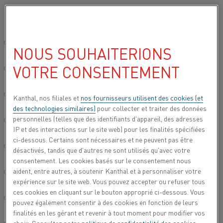
Veuillez sélectionner votre langue préférée:
Accueil
À propos de nous
Carrières
Recherche robuste
Il y a
Site mondial/Anglais
NOUS SOUHAITERIONS
IL Y A LA CHALEUR, ET PUIS IL
VOTRE CONSENTEMENT
Y A LA « SURCHAUFFE »
简体中文/Chinois
Deutsch/Allemand
Kanthal, nos filiales et
nos fournisseurs utilisent des cookies (et
des technologies similaires)
pour collecter et traiter des données
Atteignant des températures allant jusqu'à 1 750 degrés
personnelles (telles que des identifiants d'appareil, des adresses
Celsius (3 182 degrés Fahrenheit), les convertisseurs CLU
Italiano/Italien
IP et des interactions sur le site web) pour les finalités spécifiées
sont essentiels pour transformer le fer fondu riche en
ci-dessous. Certains sont nécessaires et ne peuvent pas être
carbone en acier. Une équipe de l'unité de production de
日本語/Japonais
désactivés, tandis que d'autres ne sont utilisés qu'avec votre
Kanthal en Suède a décidé d'optimiser ce processus de
consentement. Les cookies basés sur le consentement nous
« surchauffe », qui nécessite compétence et précision.
aident, entre autres, à soutenir Kanthal et à personnaliser votre
Português/Portugais
expérience sur le site web. Vous pouvez accepter ou refuser tous
« Nous traitons un nombre croissant de produits variés, et
ces cookies en cliquant sur le bouton approprié ci-dessous. Vous
certains de ces alliages exigent une qualité si élevée que
Español/Espagnol
pouvez également consentir à des cookies en fonction de leurs
nous sommes obligés de les passer par le processus
finalités en les gérant et revenir à tout moment pour modifier vos
CLU », déclare Lars-Åke Stridh, ingénieur principal en