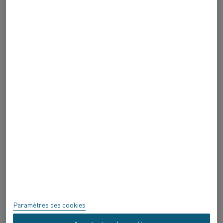
CONTACTEZ-NOUS
À PROPOS DE ALLEIMA
À PROPOS DE ALLEIMA
CERTIFICATS
EXPRIMEZ-VOUS !
Confidentialité
À propos de ce site
Plan du site
Paramètres des cookies
Marques commerciales