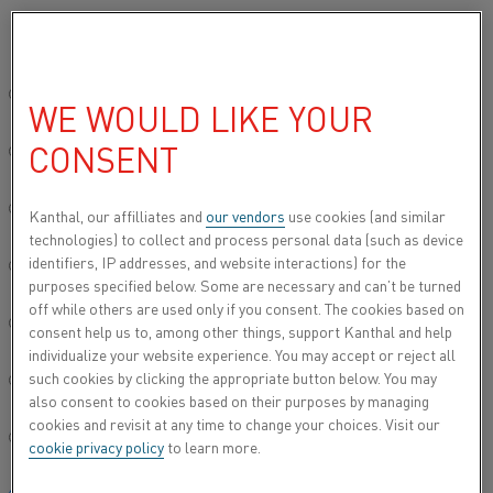
Veuillez sélectionner votre langue préférée:
Accueil
À propos de nous
Carrières
Recherche robuste
Impre
Site mondial/Anglais
WE WOULD LIKE YOUR
HEAVY-WEIGHT 3D PRINTING
CONSENT
简体中文/Chinois
L'institut de recherche Swerim et Kanthal ont uni leurs
Deutsch/Allemand
Kanthal, our affilliates and
our vendors
use cookies (and similar
forces pour investir dans un équipement pilote
technologies) to collect and process personal data (such as device
d'atomisation ultra-moderne. « Cela nous offrira des
identifiers, IP addresses, and website interactions) for the
Italiano/Italien
possibilités uniques dans le domaine de la métallurgie des
purposes specified below. Some are necessary and can’t be turned
poudres et de la fabrication additive de métaux », affirme
off while others are used only if you consent. The cookies based on
日本語/Japonais
Dilip Chandrasekaran, chef de la R&D chez Kanthal.
consent help us to, among other things, support Kanthal and help
individualize your website experience. You may accept or reject all
such cookies by clicking the appropriate button below. You may
L'atomiseur pilote permettra l'atomisation de lots de
Português/Portugais
also consent to cookies based on their purposes by managing
poudre allant jusqu'à environ 85 kg pour la fabrication
cookies and revisit at any time to change your choices. Visit our
additive – également appelée impression 3D – et les
Español/Espagnol
cookie privacy policy
to learn more.
applications de pressage isostatique à chaud. « Les
principaux défis de l'impression 3D aujourd'hui sont