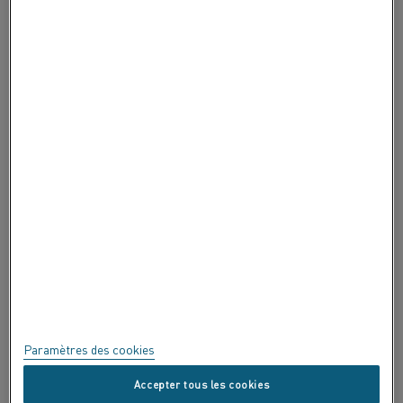
À PROPOS DE ALLEIMA
À PROPOS DE ALLEIMA
CERTIFICATS
EXPRIMEZ-VOUS !
Confidentialité
À propos de ce site
Plan du site
Paramètres des cookies
Marques commerciales
Accepter tous les cookies