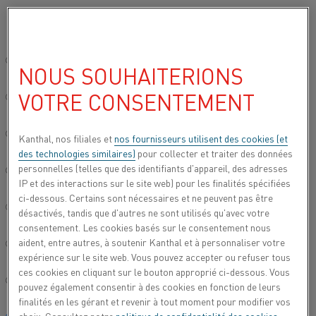
Veuillez sélectionner votre langue préférée:
Accueil
Applications
Chauffage de processus
Fusion et recuit
Site mondial/Anglais
NOUS SOUHAITERIONS
FUSION ET RECUIT
VOTRE CONSENTEMENT
简体中文/Chinois
Le programme Kanthal comprend plusieurs
produits destinés à la production de cuivre. Par
Deutsch/Allemand
Kanthal, nos filiales et
nos fournisseurs utilisent des cookies (et
exemple, nos produits sont largement utilisés dans
des technologies similaires)
pour collecter et traiter des données
la fusion et le recuit du cuivre.
personnelles (telles que des identifiants d'appareil, des adresses
Italiano/Italien
IP et des interactions sur le site web) pour les finalités spécifiées
ci-dessous. Certains sont nécessaires et ne peuvent pas être
日本語/Japonais
désactivés, tandis que d'autres ne sont utilisés qu'avec votre
consentement. Les cookies basés sur le consentement nous
aident, entre autres, à soutenir Kanthal et à personnaliser votre
Português/Portugais
expérience sur le site web. Vous pouvez accepter ou refuser tous
ces cookies en cliquant sur le bouton approprié ci-dessous. Vous
Español/Espagnol
pouvez également consentir à des cookies en fonction de leurs
finalités en les gérant et revenir à tout moment pour modifier vos