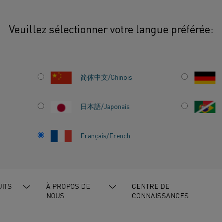
Veuillez sélectionner votre langue préférée:
简体中文/Chinois
日本語/Japonais
RESSE DE
Français/French
ITS
À PROPOS DE
CENTRE DE
ut
Matériaux de résistance
Environnement durable
NOUS
CONNAISSANCES
auffages à air
Entreprise
Électrification
Exposition