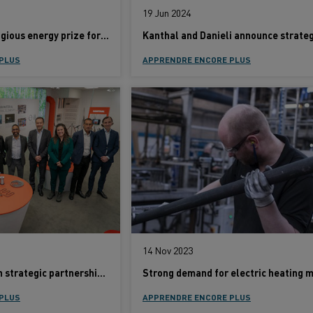
19 Jun 2024
Kanthal wins prestigious energy prize for electrification of industrial heating
PLUS
APPRENDRE ENCORE PLUS
14 Nov 2023
Ceba and Kanthal in strategic partnership for the green shift – focus on electric ladle and tundish preheaters
PLUS
APPRENDRE ENCORE PLUS