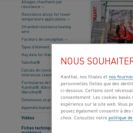
Alliages chauffants par
résistance
Ré
Resistance alloys for lower
temperature applications
Stranded resistance heating
wire
Facteurs de conception
Types d'élément
Key data for Kanthal® elements
NOUS SOUHAITE
Tubothal®
20 Mar 2026
Calculs de conception et
tolérances standard
Kanthal, nos filiales et
nos fournis
Formulaires de livraison -
personnelles (telles que des identif
Kanthal®, Alkrothal® et
APPRENDRE ENCORE 
ci-dessous. Certains sont nécessair
Nikrothal®
consentement. Les cookies basés s
Dimensions et propriétés
expérience sur le site web. Vous p
Appendix/explanations
pouvez également consentir à des c
choix. Consultez notre
politique de
Vidéos
Fiches techniques des
matériaux