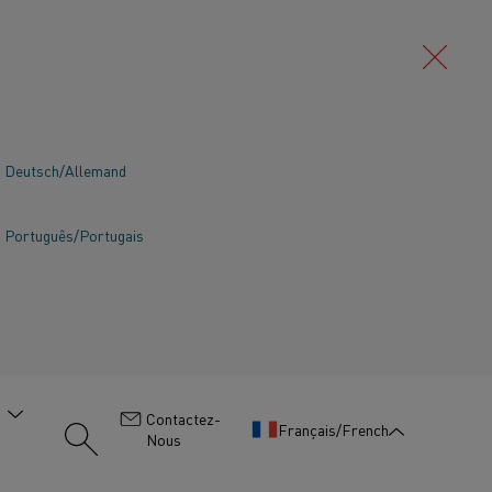
Deutsch/Allemand
Português/Portugais
Carbure de silicium
Voir plus
:
Contactez-
Français/French
Nous
s
Matériaux chauffants