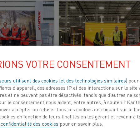
chauffeurs de gaz de procédé
Chauffage de processus
F
RIONS VOTRE CONSENTEMENT
18 Mar 2026
seurs utilisent des cookies (et des technologies similaires)
pour 
Kanthal expands Globar® SiC capacity in Perth to support CO₂ reduction
iants d'appareil, des adresses IP et des interactions sur le site 
PLUS
APPRENDRE ENCORE PLUS
es et ne peuvent pas être désactivés, tandis que d'autres ne son
ur le consentement nous aident, entre autres, à soutenir Kantha
ouvez accepter ou refuser tous ces cookies en cliquant sur le b
ookies en fonction de leurs finalités en les gérant et revenir à
 confidentialité des cookies
pour en savoir plus.