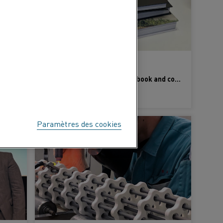
17 Mar 2025
Kanthal and Danieli to supply first electric process gas heater for commercial use in DRI
Kanthal unveils revised handbook and commemorative coffee table edition
APPRENDRE ENCORE PLUS
Paramètres des cookies