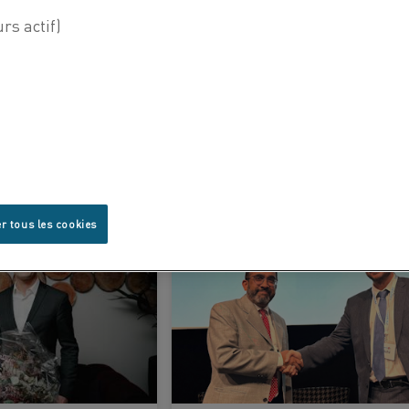
22 May 2025
Kanthal expands wire production capacity in Hosur, India
PLUS
APPRENDRE ENCORE PLUS
r tous les cookies