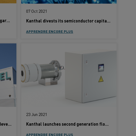
07 Oct 2021
Kanthal signs licensing agreement regarding MW-scale gas heating solution
Kanthal divests its semiconductor capital equipment business
APPRENDRE ENCORE PLUS
23 Jun 2021
Kanthal supports HYBRIT in quest to develop world’s first fossil free sponge iron
Kanthal launches second generation flow heater control system
APPRENDRE ENCORE PLUS