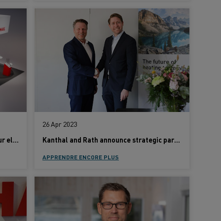
26 Apr 2023
Join us at Thermprocess and start your electrification journey
Kanthal and Rath announce strategic partnership to expand sustainable industrial heating technology offerings
APPRENDRE ENCORE PLUS