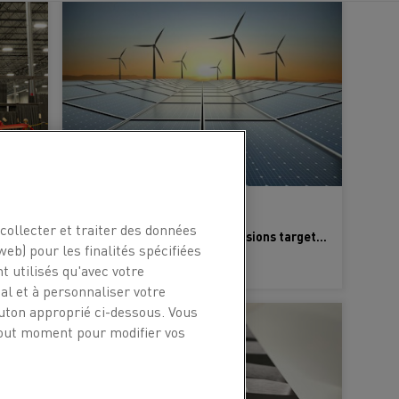
il et bande de thermocouple
18 Feb 2026
collecter et traiter des données
Kanthal expands U.S. footprint with new high-temperature electrification service center
Kanthal surpasses 2030 emissions target five years ahead of schedule
web) pour les finalités spécifiées
APPRENDRE ENCORE PLUS
t utilisés qu'avec votre
l et à personnaliser votre
outon approprié ci-dessous. Vous
 tout moment pour modifier vos