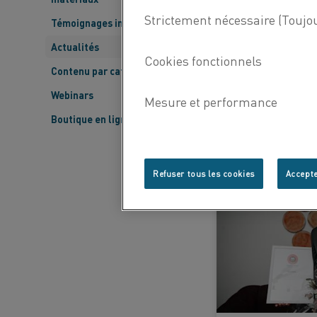
Témoignages inspirants
Actualités
Contenu par catégorie
05 Sep 2025
Webinars
Boutique en ligne Kanthal
APPRENDRE ENCORE 
Refuser tous les cookies
Accepte