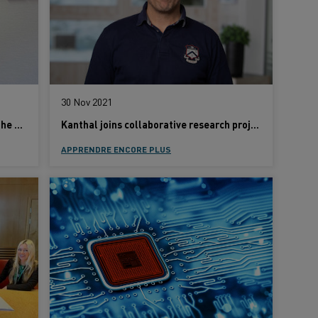
30 Nov 2021
Kanthal GmbH - Once again awarded the audit berufundfamilie certificate
Kanthal joins collaborative research project into the electrification of steel production
APPRENDRE ENCORE PLUS