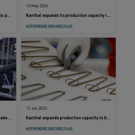
13 May 2024
Kanthal and Danieli announce strategic partnership
Kanthal expands its production capacity in Japan to meet demand for sustainable heating solutions
APPRENDRE ENCORE PLUS
13 Jun 2023
Strong demand for electric heating makes Kanthal expand its silicon carbide production capacity
Kanthal expands production capacity in Germany to meet electrification demand
APPRENDRE ENCORE PLUS