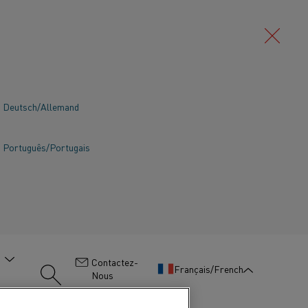
Deutsch/Allemand
Português/Portugais
:
Contactez-
Français/French
Nous