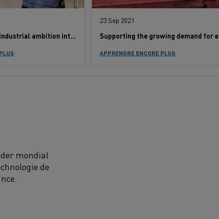
23 Sep 2021
How Kanthal turns industrial ambition into electrification
PLUS
APPRENDRE ENCORE PLUS
eader mondial
echnologie de
ance.