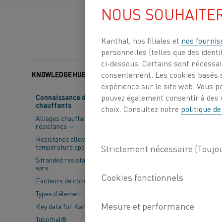
NOUS SOUHAITE
Kanthal, nos filiales et
nos fournis
personnelles (telles que des identif
ci-dessous. Certains sont nécessair
consentement. Les cookies basés s
KNOWLEDGE HUB
Nous sommes ra
expérience sur le site web. Vous p
numérique conç
pouvez également consentir à des c
Connaissance des matériaux
chauffants
choix. Consultez notre
politique de
que vous souha
Alliages chauffants par
moyen efficace
résistance
Resistance alloys for lower
temperature applications
Kanthal eShop, no
Stranded resistance heating
auprès de Kanthal
wire
Facteurs de conception
Que vous soyez un
Types d'élément
eShop vous donne 
Key data for Kanthal® elements
commandes.
Tubothal®