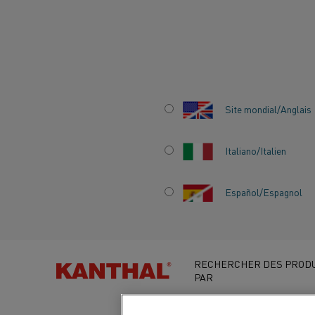
Accueil
Centre de Connaissances
Boutique en ligne Kanthal
Site mondial/Anglais
Italiano/Italien
Español/Espagnol
KANTHAL ESHOP 
PORTAIL NUMÉRI
RECHERCHER DES PRODU
LIBRE-SERVICE
PAR