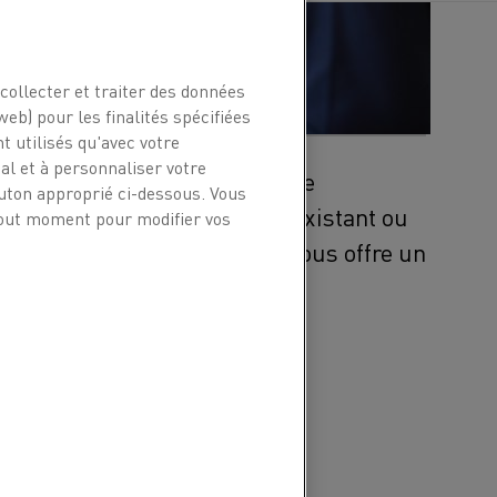
collecter et traiter des données
web) pour les finalités spécifiées
t utilisés qu'avec votre
l et à personnaliser votre
tail mondial de libre-service
outon approprié ci-dessous. Vous
. Que vous soyez un client existant ou
 tout moment pour modifier vos
remière fois, Kanthal eShop vous offre un
e votre expérience d'achat
es aux commandes.
 la première fois, Kanthal
avez besoin pour gérer vos