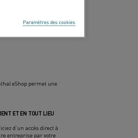
Paramètres des cookies
anthal eShop permet une
ENT ET EN TOUT LIEU
iciez d'un accès direct à
re entreprise par votre