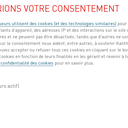
RIONS VOTRE CONSENTEMENT
seurs utilisent des cookies (et des technologies similaires)
pour 
iants d'appareil, des adresses IP et des interactions sur le site 
es et ne peuvent pas être désactivés, tandis que d'autres ne son
ur le consentement nous aident, entre autres, à soutenir Kantha
vis de vous présenter Kanthal eShop, notre por
ouvez accepter ou refuser tous ces cookies en cliquant sur le b
u pour améliorer votre expérience avec Kanthal
ookies en fonction de leurs finalités en les gérant et revenir à
 confidentialité des cookies
pour en savoir plus.
itiez découvrir les solutions Kanthal pour la p
 et transparent de gérer vos commandes.
tre portail mondial de libre-service numérique, optimis
 grâce à un accès plus facile aux informations relativ
 client existant ou que vous exploriez nos solutions pour
un accès 24h/24 et 7j/7 aux outils essentiels dont vous 