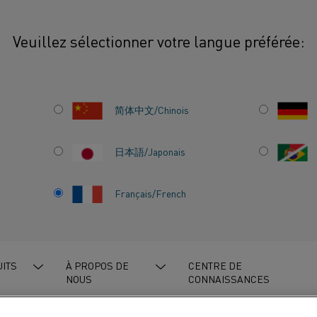
Veuillez sélectionner votre langue préférée:
简体中文/Chinois
日本語/Japonais
Français/French
– VOTRE
QUE EN
ITS
À PROPOS DE
CENTRE DE
NOUS
CONNAISSANCES