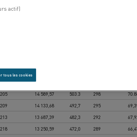
sistance
Zone
Zon
η
Poids
r mètre
(surface)
(sec
2
2
/m]
[cm
/
Ω
]
[g/m]
[cm
/m]
[m
0185
17 016,56
557,6
314
78,5
0188
16 511,15
546,5
311
76,9
0192
16 015,85
535,6
308
75,4
0196
15 530,55
524,7
305
73.8
r tous les cookies
0200
15 055,16
513,9
302
72,3
0205
14 589,57
503.3
298
70.8
0209
14 133,68
492,7
295
69,3
0213
13 687,39
482,3
292
67,9
0218
13 250,59
472,0
289
66,4