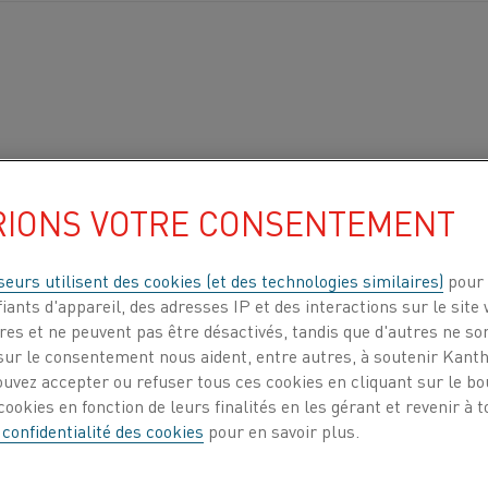
RIONS VOTRE CONSENTEMENT
2
Ω mm
/m
seurs utilisent des cookies (et des technologies similaires)
pour 
3
m
iants d'appareil, des adresses IP et des interactions sur le site 
sistivité à la température de fonctionnement, multipliez 
es et ne peuvent pas être désactivés, tandis que d'autres ne son
ur le consentement nous aident, entre autres, à soutenir Kantha
ouvez accepter ou refuser tous ces cookies en cliquant sur le b
ookies en fonction de leurs finalités en les gérant et revenir à
20
100
200
300
400
500
600
700
800
9
 confidentialité des cookies
pour en savoir plus.
0,99
1,00
1,00
1,00
1,01
1,01
1,02
1,02
1,03
1,