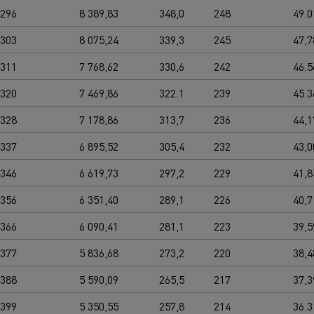
0296
8 389,83
348,0
248
49.0
0303
8 075,24
339,3
245
47,7
0311
7 768,62
330,6
242
46.5
0320
7 469,86
322.1
239
45.3
0328
7 178,86
313,7
236
44,1
0337
6 895,52
305,4
232
43,0
0346
6 619,73
297,2
229
41,8
0356
6 351,40
289,1
226
40,7
0366
6 090,41
281,1
223
39,5
0377
5 836,68
273,2
220
38,4
0388
5 590,09
265,5
217
37,3
0399
5 350,55
257,8
214
36.3