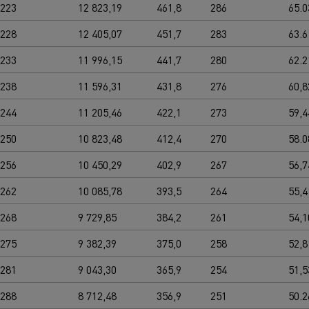
0223
12 823,19
461,8
286
65.0
0228
12 405,07
451,7
283
63.6
0233
11 996,15
441,7
280
62.2
0238
11 596,31
431,8
276
60,8
0244
11 205,46
422,1
273
59,4
0250
10 823,48
412,4
270
58.0
0256
10 450,29
402,9
267
56,7
0262
10 085,78
393,5
264
55,4
0268
9 729,85
384,2
261
54,1
0275
9 382,39
375,0
258
52,8
0281
9 043,30
365,9
254
51,5
0288
8 712,48
356,9
251
50.2