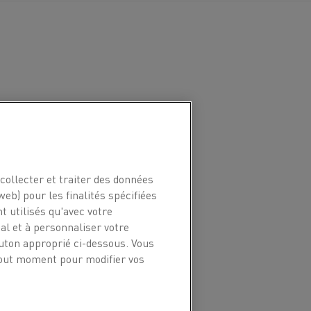
collecter et traiter des données
web) pour les finalités spécifiées
par le facteur Ct dans le
t utilisés qu'avec votre
l et à personnaliser votre
outon approprié ci-dessous. Vous
 tout moment pour modifier vos
00
1 000
1 100
1 200
1 300
1 400
03
1,04
1,04
1,04
1,04
1,04