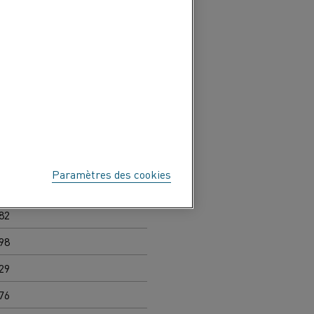
e
tion transversale)
2
m
]
40
77
30
98
Paramètres des cookies
82
82
98
29
76