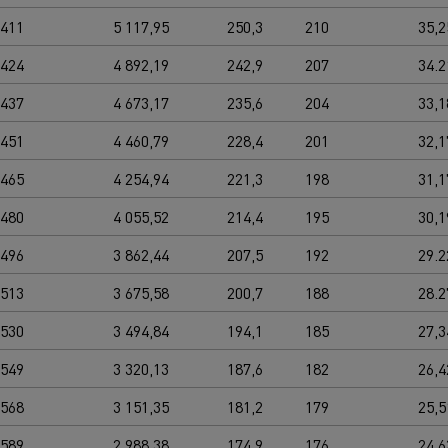
0411
5 117,95
250,3
210
35,2
0424
4 892,19
242,9
207
34.2
0437
4 673,17
235,6
204
33,1
0451
4 460,79
228,4
201
32,1
0465
4 254,94
221,3
198
31,1
0480
4 055,52
214,4
195
30,1
0496
3 862,44
207,5
192
29.2
0513
3 675,58
200,7
188
28.2
0530
3 494,84
194,1
185
27,3
0549
3 320,13
187,6
182
26,4
0568
3 151,35
181,2
179
25,5
0589
2 988,38
174,9
176
24,6