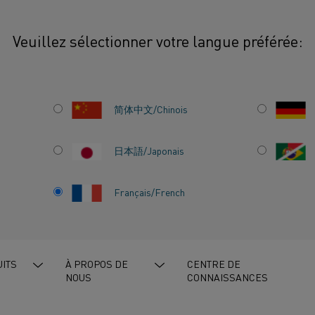
Veuillez sélectionner votre langue préférée:
x chauffants
Fil
简体中文/Chinois
日本語/Japonais
Français/French
chauffants
, Matériaux de résistance
ITS
À PROPOS DE
CENTRE DE
NOUS
CONNAISSANCES