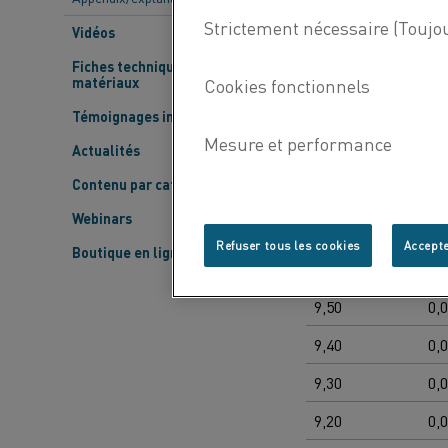
Ré
Vidéos
Diamètre
pa
Fiches techniques des
[
Ω
matériaux
10.00
0,
Témoignages inspirants
Actualités
9,90
0,
Contenu par catégorie
9,80
0,
Webinars
9,70
0,
Refuser tous les cookies
Accepte
Boutique en ligne Kanthal
9,60
0,
9,50
0,
9,40
0,
9,30
0,
9,20
0,