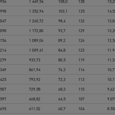
0954
1 449,54
108,0
138
15,2
0998
1 352,94
103,1
135
14,5
1047
1 260,72
98,4
132
13,8
1098
1 172,80
93,7
129
13,2
1154
1 089,06
89,2
126
12,5
1214
1 009,41
84,8
123
11.9
1279
933,73
80,5
119
11,3
1349
861,94
76,3
116
10,7
1425
793,92
72,3
113
10,1
1507
729,58
68,3
110
9,62
1597
668,82
64,5
107
9,07
1695
611,52
60,7
104
8.55