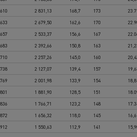
0610
2 831,13
168,7
173
23.7
0633
2 679,50
162,6
170
22.9
0657
2 533,37
156,6
167
22.0
0683
2 392,66
150,8
163
21,2
0710
2 257,26
145,0
160
20,4
0738
2 127,07
139,4
157
19,6
0769
2 001,98
133,9
154
18,8
0801
1 881,90
128,5
151
18.0
0836
1 766,71
123,2
148
17.3
0872
1 656,32
118,0
145
16,6
0912
1 550,63
112,9
141
15,9