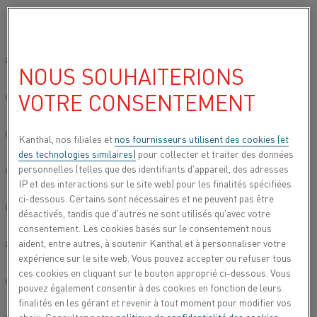
Veuillez sélectionner votre langue préférée:
Accueil
Centre de Connaissances
Connaissance des matériaux cha
Site mondial/Anglais
NOUS SOUHAITERIONS
ÉLÉMENTS POUR
VOTRE CONSENTEMENT
简体中文/Chinois
APPAREILS
ÉLECTRIQUES
Deutsch/Allemand
Kanthal, nos filiales et
nos fournisseurs utilisent des cookies (et
des technologies similaires)
pour collecter et traiter des données
personnelles (telles que des identifiants d'appareil, des adresses
Italiano/Italien
IP et des interactions sur le site web) pour les finalités spécifiées
Catégories:
Éléments chauffants
, Matériaux chauffants
ci-dessous. Certains sont nécessaires et ne peuvent pas être
Les éléments des appareils électriques
日本語/Japonais
désactivés, tandis que d'autres ne sont utilisés qu'avec votre
peuvent être regroupés de différentes
consentement. Les cookies basés sur le consentement nous
aident, entre autres, à soutenir Kanthal et à personnaliser votre
manières. Si l'on les classe en fonction de
Português/Portugais
expérience sur le site web. Vous pouvez accepter ou refuser tous
la manière dont le fil est supporté
ces cookies en cliquant sur le bouton approprié ci-dessous. Vous
Español/Espagnol
mécaniquement, ils peuvent être divisés
pouvez également consentir à des cookies en fonction de leurs
finalités en les gérant et revenir à tout moment pour modifier vos
en trois groupes : éléments intégrés,