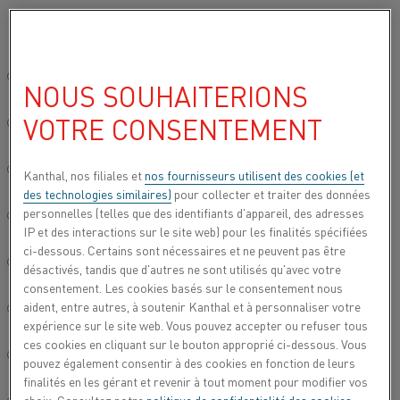
Veuillez sélectionner votre langue préférée:
Accueil
Centre de Connaissances
Contenu par catégorie
Site mondial/Anglais
NOUS SOUHAITERIONS
CONTENU PAR
VOTRE CONSENTEMENT
简体中文/Chinois
CATÉGORIE
ARTICLES DE CONNAISSANCES,
Deutsch/Allemand
Kanthal, nos filiales et
nos fournisseurs utilisent des cookies (et
VIDÉOS ET HISTOIRES
des technologies similaires)
pour collecter et traiter des données
personnelles (telles que des identifiants d'appareil, des adresses
INSPIRANTES - LE TOUT AU
Italiano/Italien
IP et des interactions sur le site web) pour les finalités spécifiées
MÊME ENDROIT
ci-dessous. Certains sont nécessaires et ne peuvent pas être
日本語/Japonais
désactivés, tandis que d'autres ne sont utilisés qu'avec votre
consentement. Les cookies basés sur le consentement nous
aident, entre autres, à soutenir Kanthal et à personnaliser votre
Português/Portugais
CATEGORIES
expérience sur le site web. Vous pouvez accepter ou refuser tous
ces cookies en cliquant sur le bouton approprié ci-dessous. Vous
Tout
R&D
Matériaux de résistance
Español/Espagnol
pouvez également consentir à des cookies en fonction de leurs
finalités en les gérant et revenir à tout moment pour modifier vos
Environnement durable
Carbure de silicium