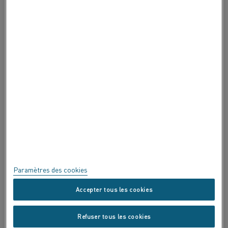
À PROPOS DE ALLEIMA
CERTIFICATS
EXPRIMEZ-VOUS !
Confidentialité
À propos de ce site
Plan du site
Paramètres des cookies
Marques commerciales
Accepter tous les cookies
Copyright © Kanthal AB ; (publ) SE-734 27 Hallstahammar, Suède tél.
Refuser tous les cookies
+46 (0)220 21000