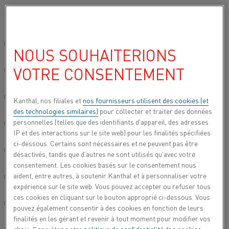
Veuillez sélectionner votre langue préférée:
Accueil
Centre de Connaissances
Témoignages inspirants
Le poin
Site mondial/Anglais
NOUS SOUHAITERIONS
LE POINT DE VUE
VOTRE CONSENTEMENT
简体中文/Chinois
D'UN INITIÉ SUR LES
DÉFIS DE
Deutsch/Allemand
Kanthal, nos filiales et
nos fournisseurs utilisent des cookies (et
des technologies similaires)
pour collecter et traiter des données
L'INDUSTRIE EN
personnelles (telles que des identifiants d'appareil, des adresses
Italiano/Italien
PLEINE ÉVOLUTION
IP et des interactions sur le site web) pour les finalités spécifiées
ci-dessous. Certains sont nécessaires et ne peuvent pas être
DES SEMI-
日本語/Japonais
désactivés, tandis que d'autres ne sont utilisés qu'avec votre
consentement. Les cookies basés sur le consentement nous
CONDUCTEURS
aident, entre autres, à soutenir Kanthal et à personnaliser votre
Português/Portugais
expérience sur le site web. Vous pouvez accepter ou refuser tous
ces cookies en cliquant sur le bouton approprié ci-dessous. Vous
Español/Espagnol
pouvez également consentir à des cookies en fonction de leurs
finalités en les gérant et revenir à tout moment pour modifier vos