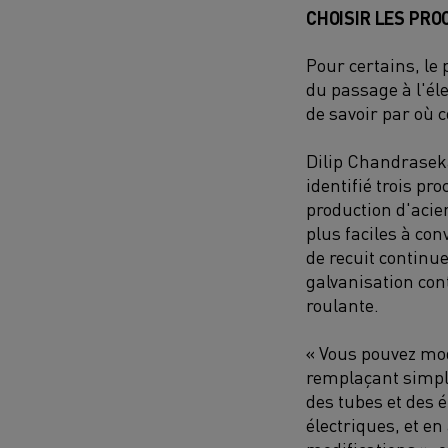
CHOISIR LES PRO
Pour certains, le 
du passage à l'él
de savoir par où
Dilip Chandrasek
identifié trois pr
production d'acie
plus faciles à conve
de recuit continue
galvanisation cont
roulante.
« Vous pouvez mod
remplaçant simpl
des tubes et des 
électriques, et e