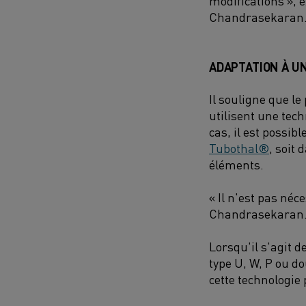
modifications », e
Chandrasekaran
ADAPTATION À U
Il souligne que l
utilisent une tec
cas, il est possib
Tubothal®
, soit 
éléments.
« Il n'est pas néc
Chandrasekaran
Lorsqu'il s'agit d
type U, W, P ou d
cette technologie 