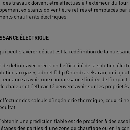
 des travaux doivent être effectués à l'extérieur du four,
ppement existants doivent être retirés et remplacés par 
ments chauffants électriques.
ISSANCE ÉLECTRIQUE
ui peut s'avérer délicat est la redéfinition de la puissanc
le de définir avec précision l'efficacité de la solution élec
 solution au gaz », admet Dilip Chandrasekaran, qui ajout
 tendance à avoir une connaissance limitée de l'impac
de chaleur et l'efficacité peuvent avoir sur les propriétés 
d'effectuer des calculs d'ingénierie thermique, ceux-ci 
ésultat.
'obtenir une prédiction fiable est de procéder à des essa
 étapes des parties d'une zone de chauffage ou en la con