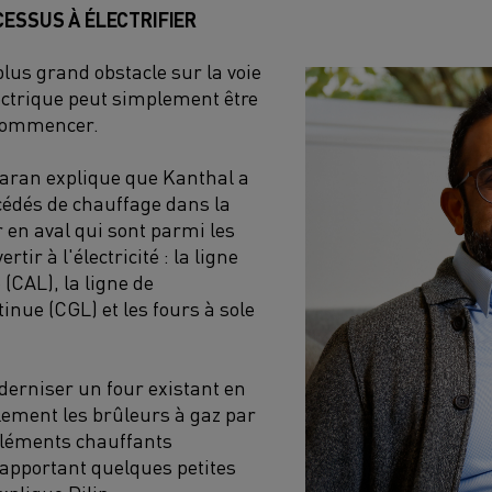
CESSUS À ÉLECTRIFIER
plus grand obstacle sur la voie
ectrique peut simplement être
 commencer.
aran explique que Kanthal a
océdés de chauffage dans la
r en aval qui sont parmi les
rtir à l'électricité : la ligne
 (CAL), la ligne de
inue (CGL) et les fours à sole
erniser un four existant en
ement les brûleurs à gaz par
éléments chauffants
n apportant quelques petites