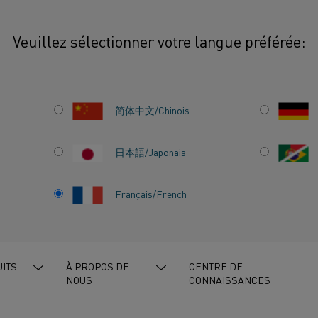
Veuillez sélectionner votre langue préférée:
es défis de l'électrification vous préoccupent ? Voici comment les relever
简体中文/Chinois
日本語/Japonais
Français/French
ON VOUS
VOICI
ITS
À PROPOS DE
CENTRE DE
NOUS
CONNAISSANCES
ELEVER