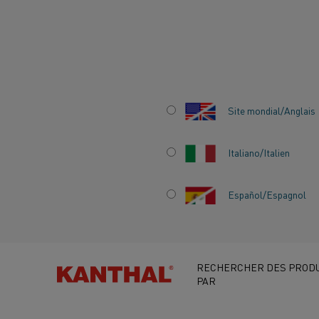
Accueil
Centre de Connaissances
Témoignages inspirants
L
Site mondial/Anglais
Italiano/Italien
LES DÉFIS DE
Español/Espagnol
L'ÉLECTRIFICATI
PRÉOCCUPENT ? 
RECHERCHER DES PRODU
PAR
COMMENT LES R