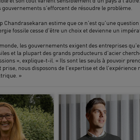
ble et son coût varient sensiblement d'un pays à l'autre.
s gouvernements s'efforcent de résoudre le problème.
lip Chandrasekaran estime que ce n'est qu'une question
rgie fossile cesse d'être un choix et devienne un impérat
 monde, les gouvernements exigent des entreprises qu'e
iles et la plupart des grands producteurs d'acier cherc
sions », explique-t-il. « Ils sont les seuls à pouvoir pre
nt prise, nous disposons de l'expertise et de l'expérienc
ctrique. »