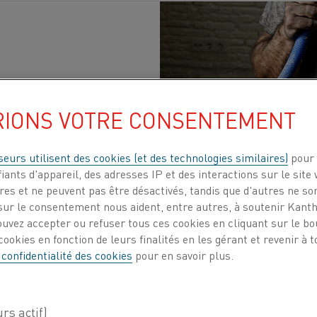
Publié 24 avr. 2024
RIONS VOTRE CONSENTEMENT
on des processus de chauffage est l'une des stra
seurs utilisent des cookies (et des technologies similaires)
pour 
iants d'appareil, des adresses IP et des interactions sur le site 
ologique. Mais le passage du gaz à l'électrique n
es et ne peuvent pas être désactivés, tandis que d'autres ne son
n, responsable du développement commercial ch
ur le consentement nous aident, entre autres, à soutenir Kantha
e façon de procéder.
ouvez accepter ou refuser tous ces cookies en cliquant sur le b
ookies en fonction de leurs finalités en les gérant et revenir à
 confidentialité des cookies
pour en savoir plus.
 encore de nombreuses
idées fausses sur les avantages c
us en plus de producteurs d'acier prennent conscience de
es émissions de CO2 à l'amélioration de l'efficacité et d
fage électrique présente de nombreux avantages et peu d