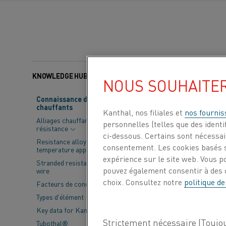
KNOWLEDGE HUB
Catégories:
Acier
NOUS SOUHAITE
Connaissance des matériaux
chauffants
L'électrificati
Kanthal, nos filiales et
nos fournis
Alliages chauffants par
personnelles (telles que des identif
d'acier plus éc
résistance
ci-dessous. Certains sont nécessair
Chandrasekara
Resistance alloys for lower
consentement. Les cookies basés s
temperature applications
sur la meilleur
expérience sur le site web. Vous p
Stranded resistance heating
pouvez également consentir à des c
wire
choix. Consultez notre
politique de
Facteurs de conception
Bien qu'il existe
électrique
, de pl
Types d'élément
De la réduction d
Key data for Kanthal® elements
travail, le chauf
Tubothal®