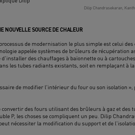
xplique Dilip
.
Dilip Chandrasekaran, Kant
NE NOUVELLE SOURCE DE CHALEUR
e processus de modernisation le plus simple est celui des
hnologie appelée systèmes de brûleurs de récupération 
le d'installer des chauffages à baïonnette ou à cartouches
dans les tubes radiants existants, soit en remplaçant à la 
essaire de modifier l'intérieur du four ou son isolation »,
.
e convertir des fours utilisant des brûleurs à gaz et des 
ouble P, les choses se compliquent un peu. Dilip Chandr
peut nécessiter la modification du support et de l'isolatio