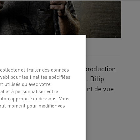
tégies clés sur la voie d'une production
collecter et traiter des données
web) pour les finalités spécifiées
e se fait pas sans difficultés. Dilip
t utilisés qu'avec votre
ez Kanthal, partage son point de vue
l et à personnaliser votre
outon approprié ci-dessous. Vous
 tout moment pour modifier vos
oncernant le chauffage
s avantages de ce dernier.
e l'environnement de
'inconvénients.