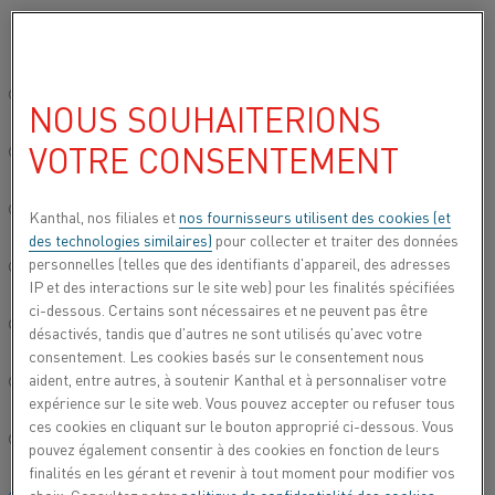
Veuillez sélectionner votre langue préférée:
CONTACTEZ-NOUS
Site mondial/Anglais
NOUS SOUHAITERIONS
VOTRE CONSENTEMENT
简体中文/Chinois
Trouvez un contact dans votre région.
Deutsch/Allemand
Kanthal, nos filiales et
nos fournisseurs utilisent des cookies (et
des technologies similaires)
pour collecter et traiter des données
personnelles (telles que des identifiants d'appareil, des adresses
Italiano/Italien
IP et des interactions sur le site web) pour les finalités spécifiées
AFRIQUE
ci-dessous. Certains sont nécessaires et ne peuvent pas être
日本語/Japonais
désactivés, tandis que d'autres ne sont utilisés qu'avec votre
consentement. Les cookies basés sur le consentement nous
AMÉRIQUES
aident, entre autres, à soutenir Kanthal et à personnaliser votre
Português/Portugais
expérience sur le site web. Vous pouvez accepter ou refuser tous
ASIE
ces cookies en cliquant sur le bouton approprié ci-dessous. Vous
Español/Espagnol
pouvez également consentir à des cookies en fonction de leurs
EUROPE
finalités en les gérant et revenir à tout moment pour modifier vos