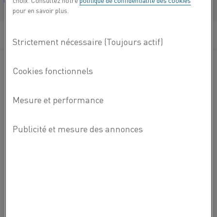
choix. Consultez notre
politique de confidentialité des cookies
Français/French
pour en savoir plus.
OCÉANIE
Kanthal®
Kanthal
® est une entreprise d'Alleima et un leader
mondial des produits et services dans le domaine de la
technologie de chauffage industriel et des matériaux de
résistance.
À PROPOS DE KANTHAL
À PROPOS DE KANTHAL
CARRIÈRES
CONTACTEZ-NOUS