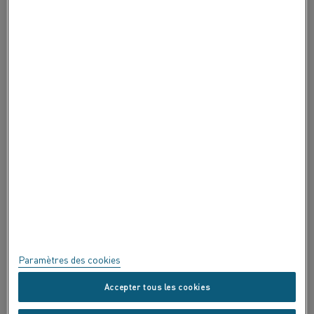
À PROPOS DE ALLEIMA
À PROPOS DE ALLEIMA
CERTIFICATS
EXPRIMEZ-VOUS !
Confidentialité
À propos de ce site
Plan du site
Paramètres des cookies
Marques commerciales
Accepter tous les cookies
Copyright © Kanthal AB ; (publ) SE-734 27 Hallstahammar, Suède tél.