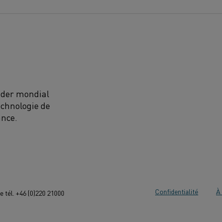
eader mondial
echnologie de
ance.
Confidentialité
À 
 tél. +46 (0)220 21000