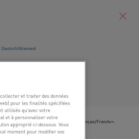
Deutsch/Allemand
ques nécessitent de nombreux blocs-
rir de longues distances. L'un des
Português/Portugais
 de ces batteries dans la technologie
au de la cathode, qui doit être produit à
vées.
collecter et traiter des données
web) pour les finalités spécifiées
t utilisés qu'avec votre
l et à personnaliser votre
:
Contactez-
Français/French
outon approprié ci-dessous. Vous
Nous
 tout moment pour modifier vos