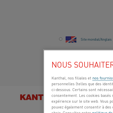
Accueil
Secteurs
Automobile
Production de batteries de véh
Site mondial/Anglais
PRODUCTION DE
Italiano/Italien
BATTERIES DE
NOUS SOUHAITE
VÉHICULES
Español/Espagnol
Kanthal, nos filiales et
nos fournis
ÉLECTRIQUES
personnelles (telles que des identif
ci-dessous. Certains sont nécessair
RECHERCHER DES PRODU
consentement. Les cookies basés s
PAR
expérience sur le site web. Vous p
pouvez également consentir à des c
choix. Consultez notre
politique de