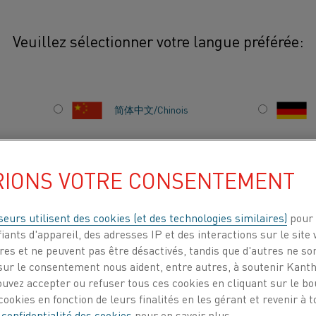
Veuillez sélectionner votre langue préférée:
icules électriques
简体中文/Chinois
Les véhicules électri
batteries pour parcou
日本語/Japonais
composants importants
RIONS VOTRE CONSENTEMENT
actuelle est le matéri
Français/French
des températures éle
seurs utilisent des cookies (et des technologies similaires)
pour 
iants d'appareil, des adresses IP et des interactions sur le site 
es et ne peuvent pas être désactivés, tandis que d'autres ne son
ITS
À PROPOS DE
CENTRE DE
ur le consentement nous aident, entre autres, à soutenir Kantha
NOUS
CONNAISSANCES
ouvez accepter ou refuser tous ces cookies en cliquant sur le b
ookies en fonction de leurs finalités en les gérant et revenir à
 confidentialité des cookies
pour en savoir plus.