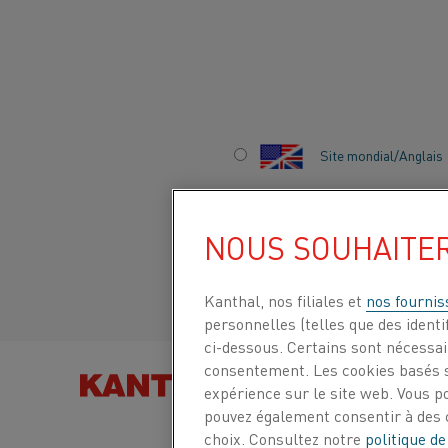
Accueil
Secteurs
Automobile
Traitement thermique des co
Site mondial/Anglais
TRAITEMENT
Italiano/Italien
THERMIQUE DES
NOUS SOUHAITE
COMPOSANTS
Español/Espagnol
Kanthal, nos filiales et
nos fournis
AUTOMOBILES
personnelles (telles que des identif
ci-dessous. Certains sont nécessair
consentement. Les cookies basés s
RECHERCHER DES PRODU
expérience sur le site web. Vous p
PAR
pouvez également consentir à des c
choix. Consultez notre
politique de