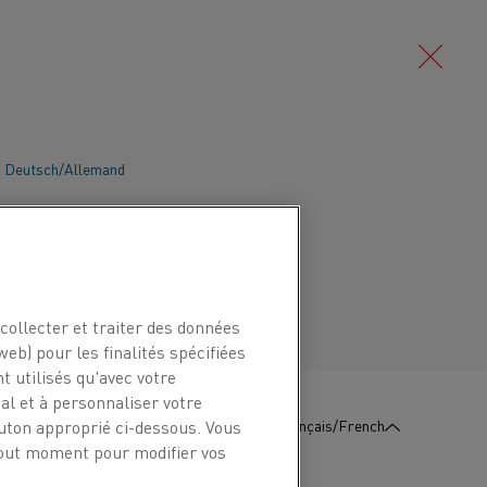
Deutsch/Allemand
 comprend des produits destinés à de
océdés de traitement thermique pour
Português/Portugais
et d'autres matériaux métalliques. Nos
nt utilisés notamment dans les cadres
collecter et traiter des données
web) pour les finalités spécifiées
t utilisés qu'avec votre
l et à personnaliser votre
:
Contactez-
Français/French
outon approprié ci-dessous. Vous
Nous
 tout moment pour modifier vos