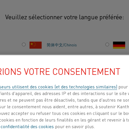
Veuillez sélectionner votre langue préférée:
mposants automobiles
简体中文/Chinois
Le programme Kanthal
nombreux types de pr
日本語/Japonais
RIONS VOTRE CONSENTEMENT
l'acier, l'aluminium 
produits sont largeme
Français/French
suivants :
seurs utilisent des cookies (et des technologies similaires)
pour 
iants d'appareil, des adresses IP et des interactions sur le site 
es et ne peuvent pas être désactivés, tandis que d'autres ne son
ur le consentement nous aident, entre autres, à soutenir Kantha
ITS
À PROPOS DE
CENTRE DE
ouvez accepter ou refuser tous ces cookies en cliquant sur le b
NOUS
CONNAISSANCES
ookies en fonction de leurs finalités en les gérant et revenir à
 confidentialité des cookies
pour en savoir plus.