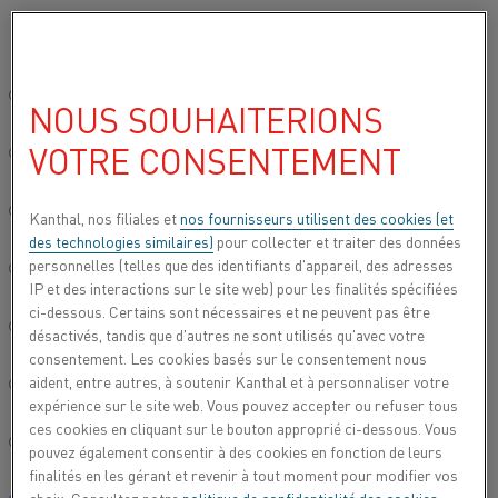
Veuillez sélectionner votre langue préférée:
Accueil
Secteurs
Céramique
Céramique industrielle
Site mondial/Anglais
NOUS SOUHAITERIONS
CÉRAMIQUE
VOTRE CONSENTEMENT
INDUSTRIELLE
简体中文/Chinois
Bien que la céramique soit associée à la vaisselle
Deutsch/Allemand
Kanthal, nos filiales et
nos fournisseurs utilisent des cookies (et
décorative, elle a de nombreuses applications
des technologies similaires)
pour collecter et traiter des données
fonctionnelles. De nombreux secteurs s’intéressent
personnelles (telles que des identifiants d'appareil, des adresses
Italiano/Italien
IP et des interactions sur le site web) pour les finalités spécifiées
à ce matériau pour ses propriétés thermiques,
ci-dessous. Certains sont nécessaires et ne peuvent pas être
électriques et même optiques.
日本語/Japonais
désactivés, tandis que d'autres ne sont utilisés qu'avec votre
consentement. Les cookies basés sur le consentement nous
aident, entre autres, à soutenir Kanthal et à personnaliser votre
Português/Portugais
expérience sur le site web. Vous pouvez accepter ou refuser tous
ces cookies en cliquant sur le bouton approprié ci-dessous. Vous
Español/Espagnol
pouvez également consentir à des cookies en fonction de leurs
finalités en les gérant et revenir à tout moment pour modifier vos