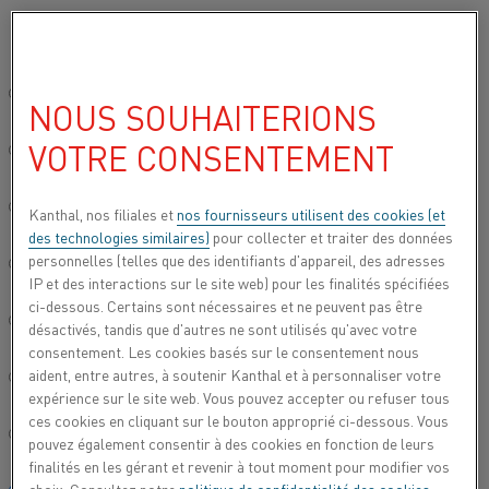
Veuillez sélectionner votre langue préférée:
Accueil
Secteurs
Électronique
Condensateurs céramiques mult
Site mondial/Anglais
NOUS SOUHAITERIONS
CONDENSATEURS
VOTRE CONSENTEMENT
CÉRAMIQUES
简体中文/Chinois
MULTICOUCHES
Deutsch/Allemand
Kanthal, nos filiales et
nos fournisseurs utilisent des cookies (et
des technologies similaires)
pour collecter et traiter des données
La fabrication de condensateurs céramiques
personnelles (telles que des identifiants d'appareil, des adresses
Italiano/Italien
multicouches nécessite plusieurs processus à forte
IP et des interactions sur le site web) pour les finalités spécifiées
intensité thermique. Le moulage, le liage et le
ci-dessous. Certains sont nécessaires et ne peuvent pas être
frittage sont des processus courants dans cette
日本語/Japonais
désactivés, tandis que d'autres ne sont utilisés qu'avec votre
industrie, qui présentent leurs propres défis.
consentement. Les cookies basés sur le consentement nous
aident, entre autres, à soutenir Kanthal et à personnaliser votre
Português/Portugais
expérience sur le site web. Vous pouvez accepter ou refuser tous
ces cookies en cliquant sur le bouton approprié ci-dessous. Vous
Español/Espagnol
pouvez également consentir à des cookies en fonction de leurs
finalités en les gérant et revenir à tout moment pour modifier vos