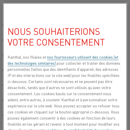
Veuillez sélectionner votre langue préférée:
Accueil
Secteurs
Verre
Site mondial/Anglais
NOUS SOUHAITERIONS
VERRE
VOTRE CONSENTEMENT
简体中文/Chinois
Le programme Kanthal comprend des produits
destinés à la fabrication de nombreux types de
Deutsch/Allemand
Kanthal, nos filiales et
nos fournisseurs utilisent des cookies (et
verre, tels que le verre optique, le verre flotté (verre
des technologies similaires)
pour collecter et traiter des données
plat), le verre trempé, la fibre de verre, les récipients
personnelles (telles que des identifiants d'appareil, des adresses
Italiano/Italien
de verre, etc.
IP et des interactions sur le site web) pour les finalités spécifiées
ci-dessous. Certains sont nécessaires et ne peuvent pas être
日本語/Japonais
désactivés, tandis que d'autres ne sont utilisés qu'avec votre
consentement. Les cookies basés sur le consentement nous
aident, entre autres, à soutenir Kanthal et à personnaliser votre
Português/Portugais
expérience sur le site web. Vous pouvez accepter ou refuser tous
ces cookies en cliquant sur le bouton approprié ci-dessous. Vous
Español/Espagnol
pouvez également consentir à des cookies en fonction de leurs
finalités en les gérant et revenir à tout moment pour modifier vos