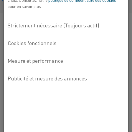
choix. Consultez notre
politique de confidentialité des cookies
Français/French
pour en savoir plus.
VERRE POUR RÉCIPIENTS
Qu'il s'agisse de chauffage électrique adapté aux arches de
recuisson ou aux fours d'avant-corps, les systèmes de
chauffage électrique de Kanthal offrent un contrôle