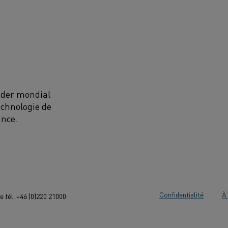
eader mondial
echnologie de
ance.
Confidentialité
À 
 tél. +46 (0)220 21000