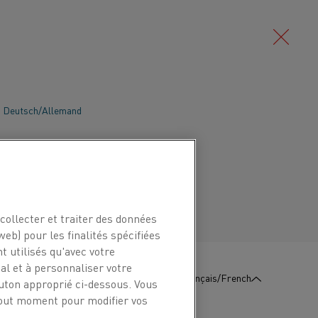
Deutsch/Allemand
fs peuvent être utilisés pour des
ales similaires à celles des appareils
Português/Portugais
ôt que de petites unités de faible
ts chauffants peuvent être utilisés pour
ns telles que les immeubles de
collecter et traiter des données
l, etc.
web) pour les finalités spécifiées
t utilisés qu'avec votre
l et à personnaliser votre
:
Contactez-
Français/French
outon approprié ci-dessous. Vous
Nous
 tout moment pour modifier vos