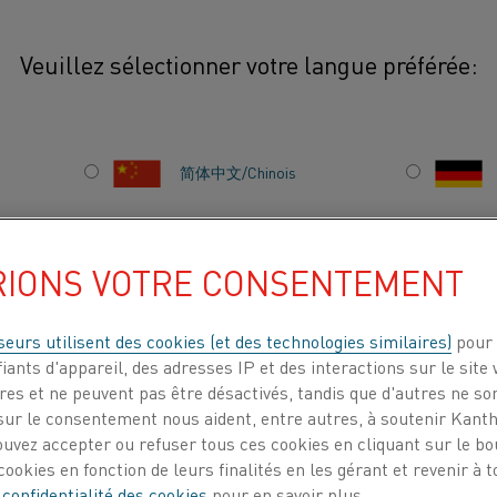
Veuillez sélectionner votre langue préférée:
urs
Applications commerciales
简体中文/Chinois
Nos matériaux résisti
applications commerci
日本語/Japonais
électroménagers. Plut
RIONS VOTRE CONSENTEMENT
puissance, les élémen
Français/French
de grandes applicatio
seurs utilisent des cookies (et des technologies similaires)
pour 
bureaux, les gratte-cie
iants d'appareil, des adresses IP et des interactions sur le site 
es et ne peuvent pas être désactivés, tandis que d'autres ne son
ITS
À PROPOS DE
CENTRE DE
ur le consentement nous aident, entre autres, à soutenir Kantha
NOUS
CONNAISSANCES
ouvez accepter ou refuser tous ces cookies en cliquant sur le b
ookies en fonction de leurs finalités en les gérant et revenir à
 confidentialité des cookies
pour en savoir plus.