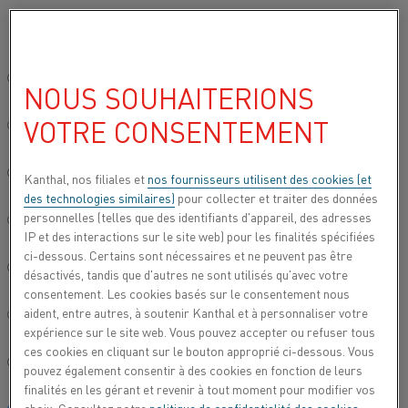
Veuillez sélectionner votre langue préférée:
Accueil
Secteurs
Solaire et semi-conducteurs
Cellules solaires
Site mondial/Anglais
NOUS SOUHAITERIONS
CELLULES SOLAIRES
VOTRE CONSENTEMENT
简体中文/Chinois
Le programme Kanthal comprend des cassettes de
diffusion dédiée à la fabrication de plaquettes de
Deutsch/Allemand
Kanthal, nos filiales et
nos fournisseurs utilisent des cookies (et
silicium cristallin pour les cellules solaires (cellules
des technologies similaires)
pour collecter et traiter des données
photovoltaïques).
personnelles (telles que des identifiants d'appareil, des adresses
Italiano/Italien
IP et des interactions sur le site web) pour les finalités spécifiées
ci-dessous. Certains sont nécessaires et ne peuvent pas être
日本語/Japonais
désactivés, tandis que d'autres ne sont utilisés qu'avec votre
consentement. Les cookies basés sur le consentement nous
aident, entre autres, à soutenir Kanthal et à personnaliser votre
Português/Portugais
expérience sur le site web. Vous pouvez accepter ou refuser tous
ces cookies en cliquant sur le bouton approprié ci-dessous. Vous
Español/Espagnol
pouvez également consentir à des cookies en fonction de leurs
finalités en les gérant et revenir à tout moment pour modifier vos