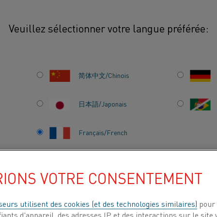
Veuillez sélectionner votre langue préférée:
es
Kanthal® Super
Nuances d'éléments Kanthal® Super
简体中文/Chinois
Le programme des él
comprend sept nuance
日本語/Japonais
spécifiques, conçues 
atmosphères exigeant
R
Français/French
RIONS VOTRE CONSENTEMENT
ITS
À PROPOS DE
CENTRE DE
NOUS
CONNAISSANCES
seurs utilisent des cookies (et des technologies similaires)
pour 
iants d'appareil, des adresses IP et des interactions sur le site 