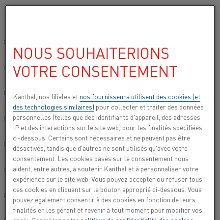
Veuillez sélectionner votre langue préférée:
…
…
Accueil
Tous les produits
Liste des alliages
Liste des 
Site mondial/Anglais
NOUS SOUHAITERIONS
ALLIAGE NICKEL-CHROME
NIKROTHAL® TE
VOTRE CONSENTEMENT
简体中文/Chinois
Deutsch/Allemand
Kanthal, nos filiales et
nos fournisseurs utilisent des cookies (et
des technologies similaires)
pour collecter et traiter des données
personnelles (telles que des identifiants d'appareil, des adresses
Italiano/Italien
IP et des interactions sur le site web) pour les finalités spécifiées
ci-dessous. Certains sont nécessaires et ne peuvent pas être
日本語/Japonais
désactivés, tandis que d'autres ne sont utilisés qu'avec votre
consentement. Les cookies basés sur le consentement nous
aident, entre autres, à soutenir Kanthal et à personnaliser votre
Português/Portugais
expérience sur le site web. Vous pouvez accepter ou refuser tous
ces cookies en cliquant sur le bouton approprié ci-dessous. Vous
Español/Espagnol
pouvez également consentir à des cookies en fonction de leurs
finalités en les gérant et revenir à tout moment pour modifier vos