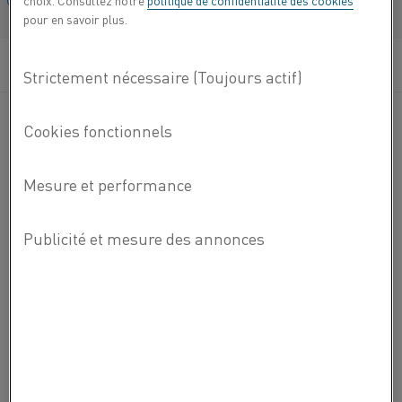
choix. Consultez notre
politique de confidentialité des cookies
Français/French
pour en savoir plus.
®
Nikrothal
TE est un alliage nickel-chrome austénitique
®
développé en remplacement du Nikrothal
80 dans les
®
applications d'éléments tubulaires. Nikrothal
TE
présente une teneur en nickel de 66 %, contre 78 % pour
®
Nikrothal
80. Il offre ainsi un avantage considérable en
matière de coûts, sans induire d'inconvénients techniques.
Le graphique montre l'avantage en matière de coût du
®
®
Nikrothal
TE, comparé au Nikrothal
80, selon les
différents prix du nickel.
Vous
ENVOYEZ-NOUS UN EMAIL