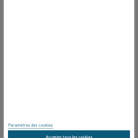
CONTACTEZ-NOUS
À PROPOS DE ALLEIMA
À PROPOS DE ALLEIMA
CERTIFICATS
EXPRIMEZ-VOUS !
Confidentialité
À propos de ce site
Plan du site
Paramètres des cookies
Marques commerciales
Accepter tous les cookies