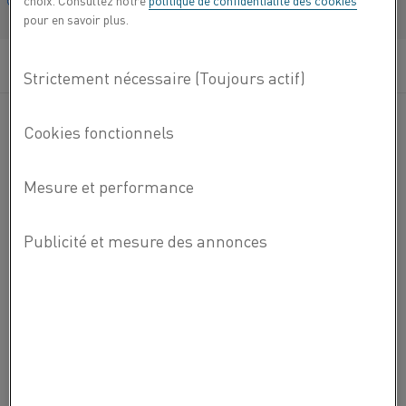
choix. Consultez notre
politique de confidentialité des cookies
Français/French
pour en savoir plus.
®
Alliages nickel-fer Nifethal
sous forme de fils et de
rubans (fil plat). Des informations supplémentaires sur
chaque type d'alliage de résistance et d'alliage de chauffage
pour résistance, telles que la composition chimique, sont
disponibles dans la fiche technique de la nuance
respective.
Vous
ENVOYEZ-NOUS UN EMAIL
souhaitez
en
INFORMATIONS