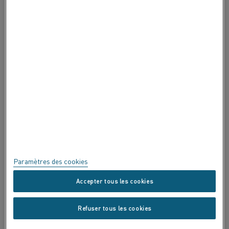
À PROPOS DE ALLEIMA
CERTIFICATS
EXPRIMEZ-VOUS !
Confidentialité
À propos de ce site
Plan du site
Paramètres des cookies
Marques commerciales
Accepter tous les cookies
Copyright © Kanthal AB ; (publ) SE-734 27 Hallstahammar, Suède tél.
Refuser tous les cookies
+46 (0)220 21000