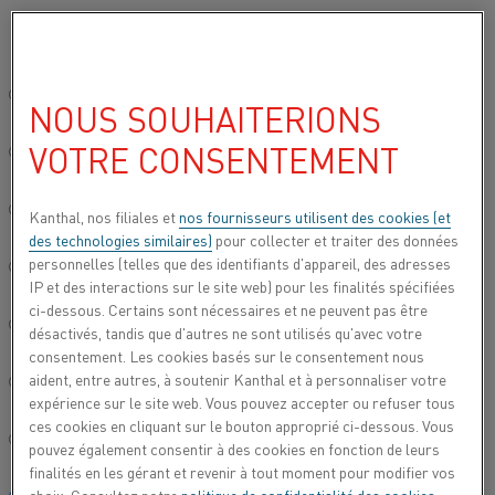
Veuillez sélectionner votre langue préférée:
…
Accueil
Tous les produits
Fil
Liste des alliages
Liste des 
Site mondial/Anglais
NOUS SOUHAITERIONS
ALLIAGES DE FIL NICKEL-FER
(NIFE)
VOTRE CONSENTEMENT
简体中文/Chinois
Deutsch/Allemand
Kanthal, nos filiales et
nos fournisseurs utilisent des cookies (et
des technologies similaires)
pour collecter et traiter des données
personnelles (telles que des identifiants d'appareil, des adresses
Italiano/Italien
IP et des interactions sur le site web) pour les finalités spécifiées
ci-dessous. Certains sont nécessaires et ne peuvent pas être
日本語/Japonais
désactivés, tandis que d'autres ne sont utilisés qu'avec votre
consentement. Les cookies basés sur le consentement nous
aident, entre autres, à soutenir Kanthal et à personnaliser votre
Português/Portugais
expérience sur le site web. Vous pouvez accepter ou refuser tous
ces cookies en cliquant sur le bouton approprié ci-dessous. Vous
Español/Espagnol
pouvez également consentir à des cookies en fonction de leurs
finalités en les gérant et revenir à tout moment pour modifier vos