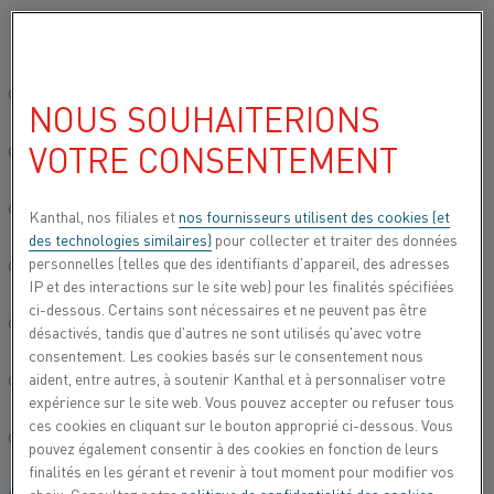
Veuillez sélectionner votre langue préférée:
Accueil
Contact us
Site mondial/Anglais
NOUS SOUHAITERIONS
CONTACT US
VOTRE CONSENTEMENT
简体中文/Chinois
CONTACT
Deutsch/Allemand
Kanthal, nos filiales et
nos fournisseurs utilisent des cookies (et
des technologies similaires)
pour collecter et traiter des données
personnelles (telles que des identifiants d'appareil, des adresses
Italiano/Italien
IP et des interactions sur le site web) pour les finalités spécifiées
ci-dessous. Certains sont nécessaires et ne peuvent pas être
PRÉNOM
*
NOM
*
日本語/Japonais
désactivés, tandis que d'autres ne sont utilisés qu'avec votre
consentement. Les cookies basés sur le consentement nous
aident, entre autres, à soutenir Kanthal et à personnaliser votre
Português/Portugais
ADRESSE EMAIL
*
expérience sur le site web. Vous pouvez accepter ou refuser tous
ces cookies en cliquant sur le bouton approprié ci-dessous. Vous
Español/Espagnol
pouvez également consentir à des cookies en fonction de leurs
TÉLÉPHONE
*
finalités en les gérant et revenir à tout moment pour modifier vos