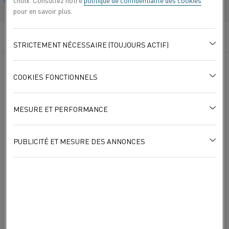
choix. Consultez notre
politique de confidentialité des cookies
Français/French
pour en savoir plus.
ENTREPRISE
*
STRICTEMENT NÉCESSAIRE (TOUJOURS ACTIF)
SECTEUR
*
COOKIES FONCTIONNELS
PAYS
*
MESURE ET PERFORMANCE
JE SUIS INTÉRESSÉ
*
PUBLICITÉ ET MESURE DES ANNONCES
MESSAGE
*
OUI, JE SOUHAITE M’INSCRIRE POUR RECEVOIR DES
INFORMATIONS PERTINENTES ET DU CONTENU
MARKETING CONCERNANT LES ACTIVITÉS ET
PRODUITS DE KANTHAL