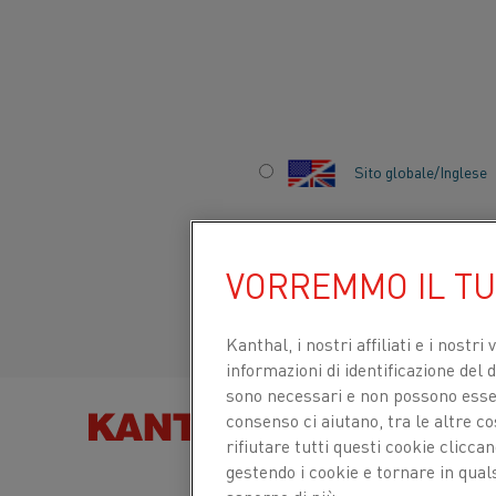
Inizio
Applicazioni
Risparmio energetico e applicazioni sostenib
Sito globale/Inglese
RISPARMIO
Italiano/Italian
ENERGETICO E
VORREMMO IL T
APPLICAZIONI
Español/Spanish
Kanthal, i nostri affiliati e
i nostri 
SOSTENIBILI
informazioni di identificazione del di
sono necessari e non possono essere
consenso ci aiutano, tra le altre c
TROVA PRODOT
rifiutare tutti questi cookie clicc
gestendo i cookie e tornare in qual