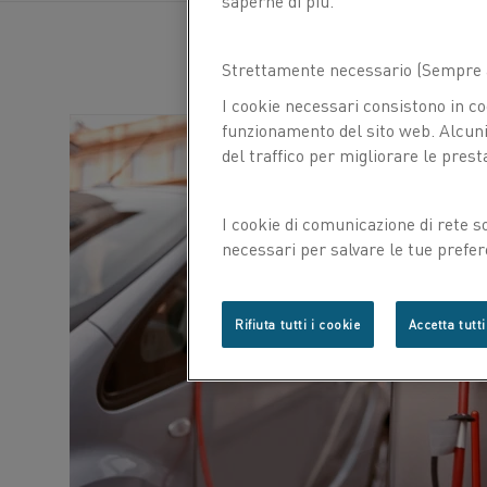
saperne di più.
Strettamente necessario (Sempre a
I cookie necessari consistono in co
funzionamento del sito web. Alcuni 
del traffico per migliorare le prest
I cookie di comunicazione di rete s
necessari per salvare le tue prefer
con noi.
Rifiuta tutti i cookie
Accetta tutti