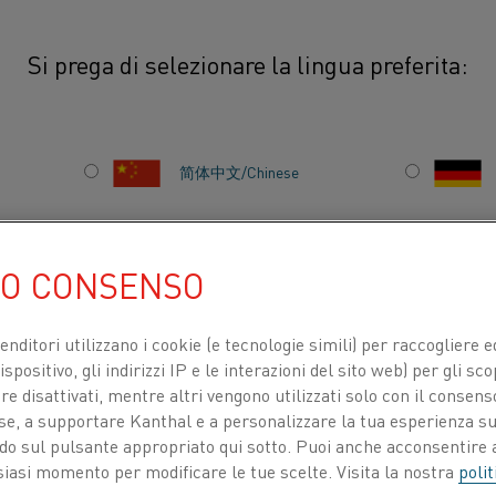
Si prega di selezionare la lingua preferita:
ili
简体中文/Chinese
L'elettrificazione del
efficiente dal punto di
日本語/Japanese
fossili, ma fornisce a
UO CONSENSO
per il personale di pr
Français/French
che ci aiutano a costr
venditori utilizzano i cookie (e tecnologie simili) per raccogliere
spositivo, gli indirizzi IP e le interazioni del sito web) per gli sco
 disattivati, mentre altri vengono utilizzati solo con il consenso
ose, a supportare Kanthal e a personalizzare la tua esperienza su
TI PER
CHI SIAMO
CENTRO DELLE CONOSCENZE
ando sul pulsante appropriato qui sotto. Puoi anche acconsentire a
siasi momento per modificare le tue scelte. Visita la nostra
polit