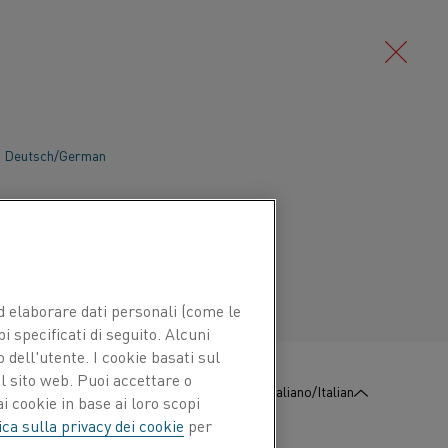
Deutsch/German
 riscaldo di processo non è solo più
 vista energetico rispetto alle alternative
Português/Portuguese
nche un ambiente più pulito e più sicuro
oduzione. Scopri di più sulle applicazioni
uire un futuro più sostenibile.
 ed elaborare dati personali (come le
pi specificati di seguito. Alcuni
 dell'utente. I cookie basati sul
l sito web. Puoi accettare o
:
Contattaci
Italiano/Italian
i cookie in base ai loro scopi
ica sulla privacy dei cookie
per